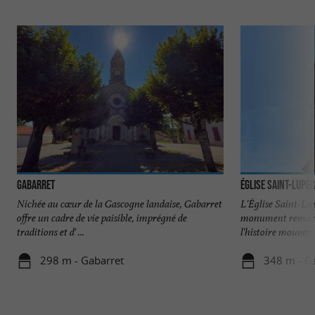
Gabarret
Église Saint-Lupe
Nichée au cœur de la Gascogne landaise, Gabarret
L'Église Saint-Lu
offre un cadre de vie paisible, imprégné de
monument remarq
traditions et d' ...
l'histoire mouveme
298 m - Gabarret
348 m - G