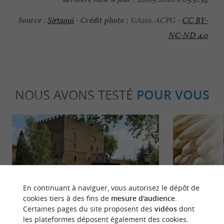
Source :
Crédit photo :
Sirtaqui
-
©Asso. ACPG -
CC BY-
NC-ND 4.0
NOUS AVONS TESTÉ
POUR VOUS
Détente
Gourmand
En continuant à naviguer, vous autorisez le dépôt de
cookies tiers à des fins de
mesure d'audience
.
Certaines pages du site proposent des
vidéos
dont
les plateformes déposent également des cookies.