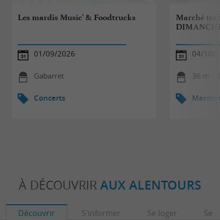
Les mardis Music' & Foodtrucks
Marché trad
DIMANCH
01/09/2026
04/10/
Gabarret
36 m - 
Concerts
Marché
À DÉCOUVRIR
AUX ALENTOURS
Découvrir
S'informer
Se loger
Se r