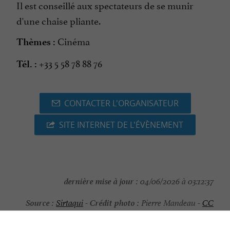
Il est conseillé aux spectateurs de se munir
d'une chaise pliante.
Cinéma
Thèmes :
+33 5 58 78 88 76
Tél. :
CONTACTER L'ORGANISATEUR
SITE INTERNET DE L'ÉVÈNEMENT
dernière mise à jour :
04/06/2026 à 03:12:37
Source :
Crédit photo :
Sirtaqui
-
Pierre Mandeau -
CC
BY-NC-ND 4.0