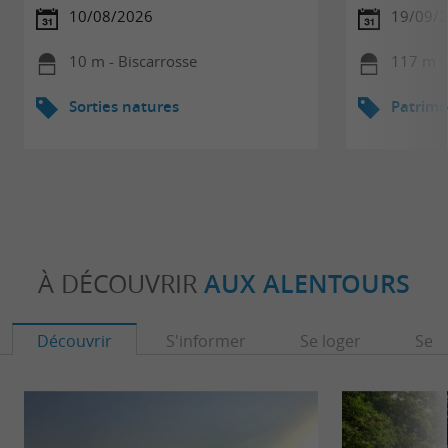
10/08/2026
19/09/2
10 m - Biscarrosse
117 m -
Sorties natures
Patrimo
À DÉCOUVRIR
AUX ALENTOURS
Découvrir
S'informer
Se loger
Se r