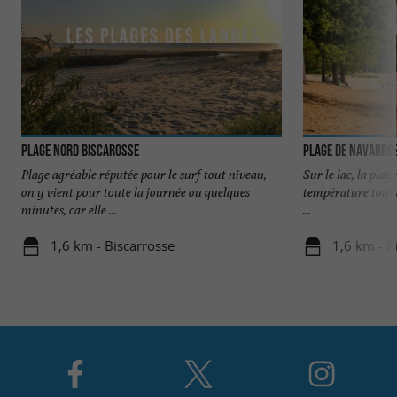
Plage Nord Biscarosse
Plage de Navarros
Plage agréable réputée pour le surf tout niveau,
Sur le lac, la plage
on y vient pour toute la journée ou quelques
température tout à
minutes, car elle ...
...
1,6 km - Biscarrosse
1,6 km - B