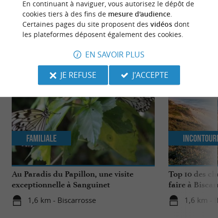
En continuant à naviguer, vous autorisez le dépôt de
cookies tiers à des fins de
mesure d'audience
.
Certaines pages du site proposent des
vidéos
dont
les plateformes déposent également des cookies.
NOUS AVONS TESTÉ
POUR VOUS
EN SAVOIR PLUS
JE REFUSE
J'ACCEPTE
Familiale
Incontour
Au Paradis du Papillon, une visite
Top 10 des ch
exceptionnelle à Sanguinet
faire à Biscar
1,6 km - Biscarrosse
1,6 km - 