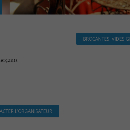
BROCANTES, VIDES G
merçants
ACTER L'ORGANISATEUR