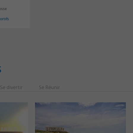
osse
rtifs
S
Se divertir
Se Réunir