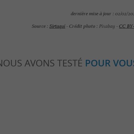
dernière mise à jour :
02/02/202
Source :
Crédit photo :
Sirtaqui
-
Pixabay -
CC BY
NOUS AVONS TESTÉ
POUR VOU
able
Séjours / Weekend