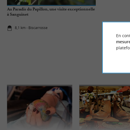
Au Paradis du Papillon, une visite exceptionnelle
Top 10 des cho
à Sanguinet
Biscarrosse
8,1 km - Biscarrosse
8,1 km - Bi
En cont
mesure
platef