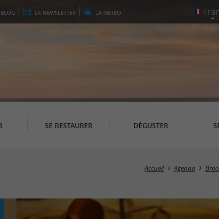
E
BLOG
LA
NEWSLETTER
LA
MÉTÉO
R
SE RESTAURER
DÉGUSTER
S
Accueil
Agenda
Broc