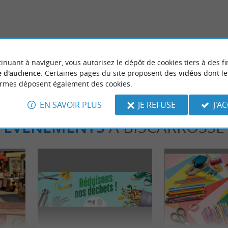
ses incontournables à faire à
La Van Life dans les Landes
scarrosse
8,1 km - Biscarrosse
inuant à naviguer, vous autorisez le dépôt de cookies tiers à des fi
 d'audience
. Certaines pages du site proposent des
vidéos
dont le
ormes déposent également des cookies.
EN SAVOIR PLUS
JE REFUSE
J'A
ÉVÈNEMENTS
À BISCARROSSE