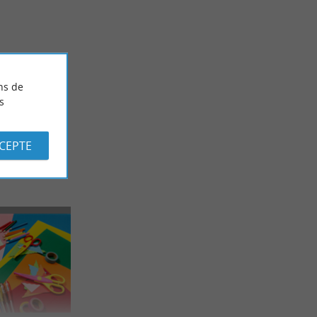
Les Landes, activités et visites pour rester au frais
!
8,1 km - Biscarrosse
ns de
s
CCEPTE