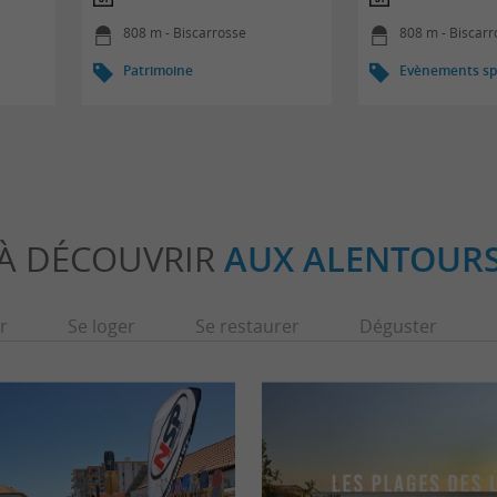
808 m - Biscarrosse
808 m - Biscarr
Patrimoine
Evènements spo
À DÉCOUVRIR
AUX ALENTOUR
r
Se loger
Se restaurer
Déguster