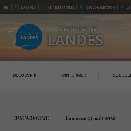
L'
AGENDA
ADRESSES
UTILES
GEO
LOCALISATION
L
Découvrez les
LANDES
DÉCOUVRIR
S'INFORMER
SE LOGE
BISCARROSSE
dimanche 23 août 2026