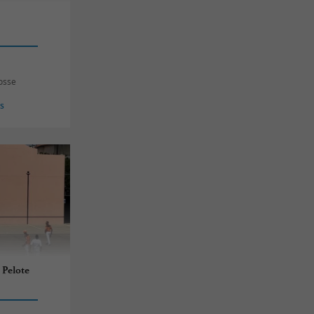
osse
es
 Pelote