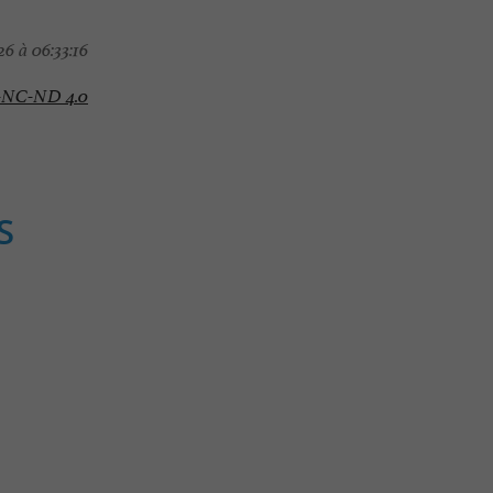
6 à 06:33:16
-NC-ND 4.0
S
Festive