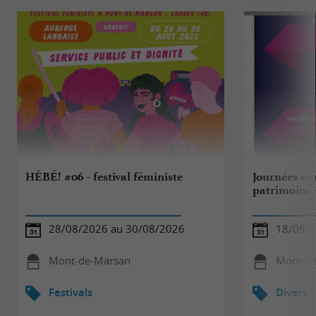
HÉBÉ! #06 - festival féministe
Journées eu
patrimoine 
28/08/2026 au 30/08/2026
18/09/
Mont-de-Marsan
Mont-d
Festivals
Divers