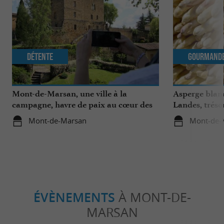
Détente
Gourmand
Mont-de-Marsan, une ville à la
Asperge blanc
campagne, havre de paix au cœur des
Landes, tréso
Landes
région
Mont-de-Marsan
Mont-de-
ÉVÈNEMENTS
À MONT-DE-
MARSAN