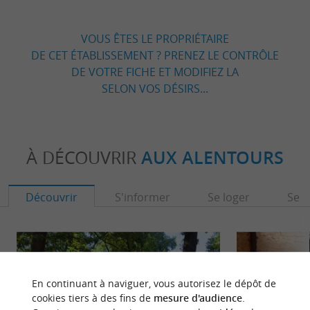
VOUS ÊTES LE PROPRIÉTAIRE
DE CET ÉTABLISSEMENT ? PRENEZ LE CONTRÔLE
DE VOTRE FICHE ET MODIFIEZ LA
SELON VOS DÉSIRS...
À DÉCOUVRIR
AUX ALENTOURS
Découvrir
S'informer
Se loger
Se r
En continuant à naviguer, vous autorisez le dépôt de
cookies tiers à des fins de
mesure d'audience
.