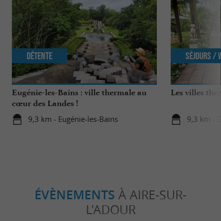
Détente
Séjours /
Eugénie-les-Bains : ville thermale au
Les villes th
cœur des Landes !
9,3 km - Eugénie-les-Bains
9,3 km - 
ÉVÈNEMENTS
À AIRE-SUR-
L'ADOUR