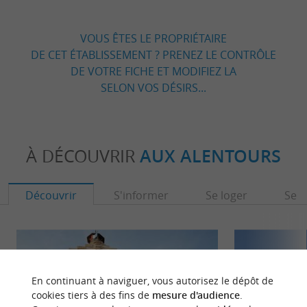
VOUS ÊTES LE PROPRIÉTAIRE
DE CET ÉTABLISSEMENT ? PRENEZ LE CONTRÔLE
DE VOTRE FICHE ET MODIFIEZ LA
SELON VOS DÉSIRS...
À DÉCOUVRIR
AUX ALENTOURS
Découvrir
S'informer
Se loger
Se r
En continuant à naviguer, vous autorisez le dépôt de
cookies tiers à des fins de
mesure d'audience
.