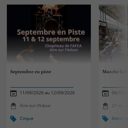
Septembre en piste
Marché heb
11/09/2026 au 12/09/2026
06/10/
Aire-sur-l'Adour
27 m - A
Cirque
Marché