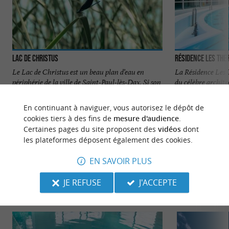
Lac de Christus
Résidence Les Th
Le Lac de Christus est un beau plan d’eau en
La Résidence Les 
périphérie de la ville de Saint-Paul-lès-Dax. Si son
du célèbre archite
côté urbain ...
bâtiment ...
En continuant à naviguer, vous autorisez le dépôt de
687 m - Saint-Paul-lès-Dax
2,0 km - 
cookies tiers à des fins de
mesure d'audience
.
Certaines pages du site proposent des
vidéos
dont
les plateformes déposent également des cookies.
EN SAVOIR PLUS
JE REFUSE
J'ACCEPTE
NOUS AVONS TESTÉ
POUR VOUS