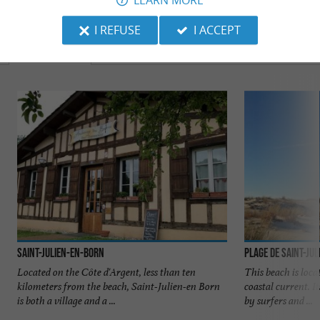
LEARN MORE
TO DISCOVER
AROUND
I REFUSE
I ACCEPT
Discover
Information
Accommodation
Saint-Julien-en-Born
Plage de Saint-Ju
Located on the Côte d'Argent, less than ten
This beach is loca
kilometers from the beach, Saint-Julien-en Born
coastal current. I
is both a village and a ...
by surfers and ...