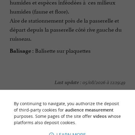
humides et espèces inféodées à ces milieux
humides (faune et flore).
Aire de stationnement près de la passerelle et
départ depuis la passerelle côté rive gauche du
ruisseau.
Balisette sur plaquettes
Balisage :
Last update :
05/08/2026 à 12:19:49
Source :
Sirtaqui
|
CDT 40
Photo credit :
By continuing to navigate, you authorize the deposit
@Sirtaqui Cf. CDT 40
of third-party cookies for
audience measurement
purposes. Some pages of the site offer
videos
whose
platforms also deposit cookies.