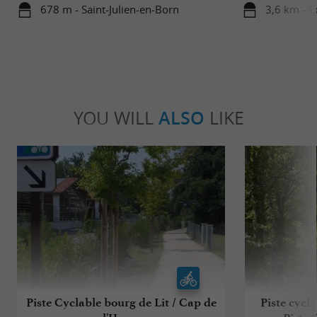
678 m - Saint-Julien-en-Born
3,6 km - C
YOU WILL
ALSO
LIKE
Piste Cyclable bourg de Lit / Cap de
Piste cycl