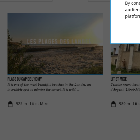
By cont
audien
platfor
Plage du Cap de l’Homy
Lit-et-Mixe
It is one of the most beautiful beaches in the Landes, an
Seaside resort loca
incredible spot to admire the sunset. It is wild, ...
d'Argent, Lit-et-M
925 m - Lit-et-Mixe
989 m - Lit-