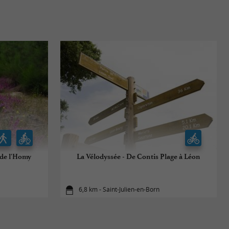
 de l'Homy
La Vélodyssée - De Contis Plage à Léon
6,8 km - Saint-Julien-en-Born