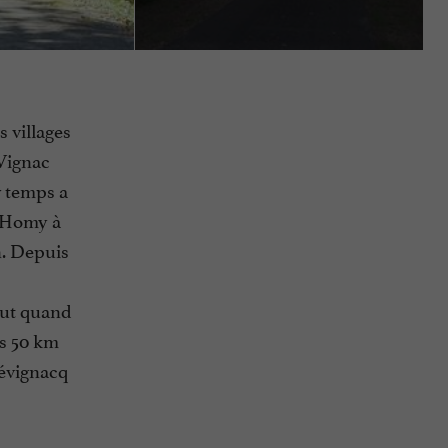
s villages
 Vignac
r temps a
l’Homy à
n. Depuis
faut quand
s 50 km
Lévignacq