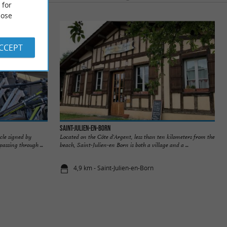
 for
ose
ACCEPT
Saint-Julien-en-Born
cle signed by
Located on the Côte d'Argent, less than ten kilometers from the
assing through ...
beach, Saint-Julien-en Born is both a village and a ...
4,9 km - Saint-Julien-en-Born