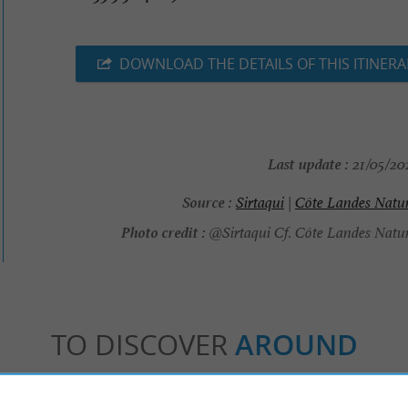
DOWNLOAD THE DETAILS OF THIS ITINERA
Last update :
21/05/202
Source :
Sirtaqui
|
Côte Landes Natu
Photo credit :
@Sirtaqui Cf. Côte Landes Natu
TO DISCOVER
AROUND
Accommodation
Eating & Drinking
Tasting