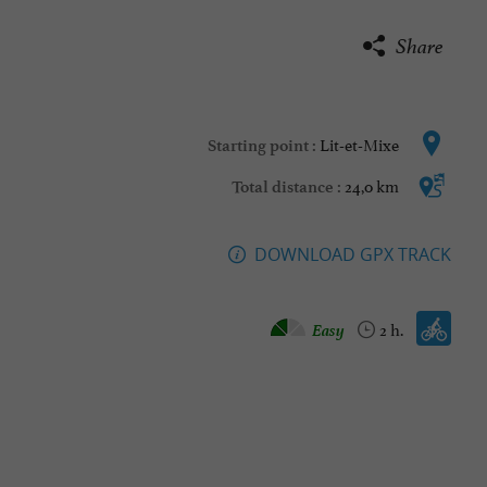
Share
Lit-et-Mixe
Starting point :
24,0 km
Total distance :
DOWNLOAD GPX TRACK
Velo hybrid :
Easy
2 h.