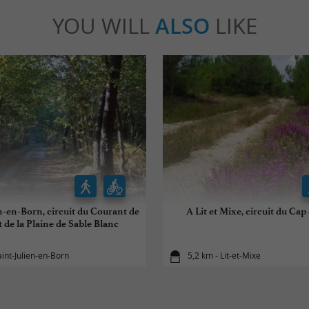
YOU WILL
ALSO
LIKE
n-en-Born, circuit du Courant de
A Lit et Mixe, circuit du Cap
t de la Plaine de Sable Blanc
aint-Julien-en-Born
5,2 km - Lit-et-Mixe