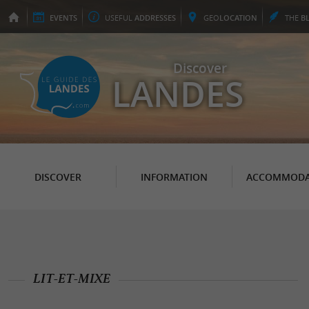
EVENTS
USEFUL
ADDRESSES
GEO
LOCATION
THE
B
Discover
LANDES
DISCOVER
INFORMATION
ACCOMMODA
LIT-ET-MIXE