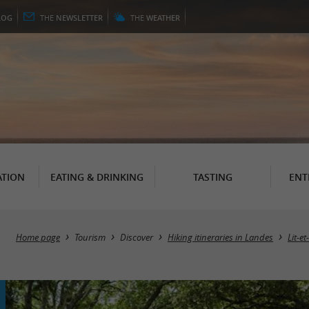
LOG
THE
NEWSLETTER
THE
WEATHER
TION
EATING & DRINKING
TASTING
ENT
Home page
Tourism
Discover
Hiking itineraries in Landes
Lit-e