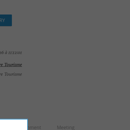
RY
6 à 11:12:01
re Tourisme
re Tourisme
Entertainment
Meeting