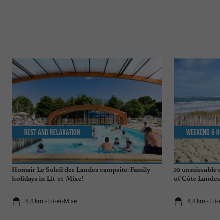
Rest and relaxation
Weekend & H
Homair Le Soleil des Landes campsite: Family
10 unmissable 
holidays in Lit-et-Mixe!
of Côte Landes
4,4 km - Lit-et-Mixe
4,4 km - Lit