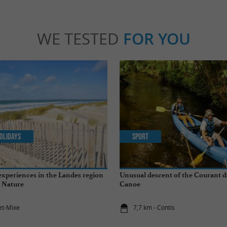
WE TESTED
FOR YOU
olidays
Sport
experiences in the Landes region
Unusual descent of the Courant d
 Nature
Canoe
-et-Mixe
7,7 km - Contis