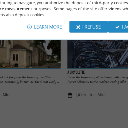
inuing to navigate, you authorize the deposit of third-party cookies
ce measurement
purposes. Some pages of the site offer
videos
wh
ms also deposit cookies.
LEARN MORE
I REFUSE
I 
A Bicyclette
ted not far from the beach of the Côte
From the beginning of pedaling with a bicy
ixe, commonly known as "the Great Lady ...
Pierre Michaux to the modern racing bike, p
et-Mixe
1,0 km - Lit-et-Mixe