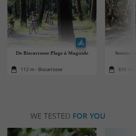
De Biscarrosse Plage à Maguide
Sentier r
112 m - Biscarrosse
839 m - 
WE TESTED
FOR YOU