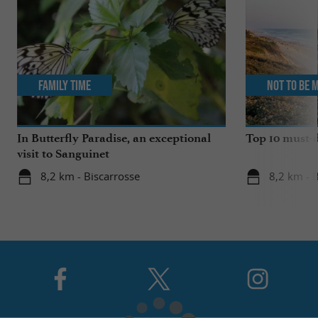
Family Time
Not to be 
In Butterfly Paradise, an exceptional
Top 10 must-d
visit to Sanguinet
8,2 km - Biscarrosse
8,2 km - 