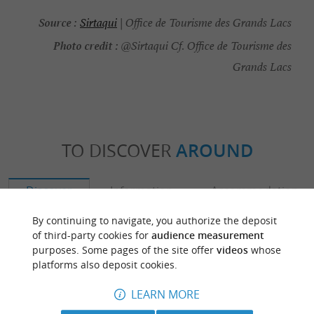
Source :
Sirtaqui
| Office de Tourisme des Grands Lacs
Photo credit :
@Sirtaqui Cf. Office de Tourisme des
Grands Lacs
TO DISCOVER
AROUND
Discover
Information
Accommodation
By continuing to navigate, you authorize the deposit
of third-party cookies for
audience measurement
purposes. Some pages of the site offer
videos
whose
platforms also deposit cookies.
LEARN MORE