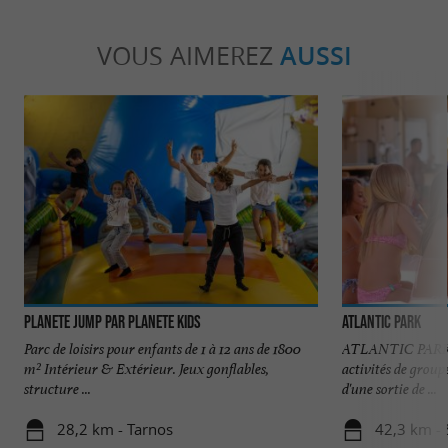
VOUS AIMEREZ
AUSSI
Planete Jump par Planete Kids
Atlantic Park
Parc de loisirs pour enfants de 1 à 12 ans de 1800
ATLANTIC PARK A
m² Intérieur & Extérieur. Jeux gonflables,
activités de group
structure ...
d'une sortie de ...
28,2 km - Tarnos
42,3 km - 