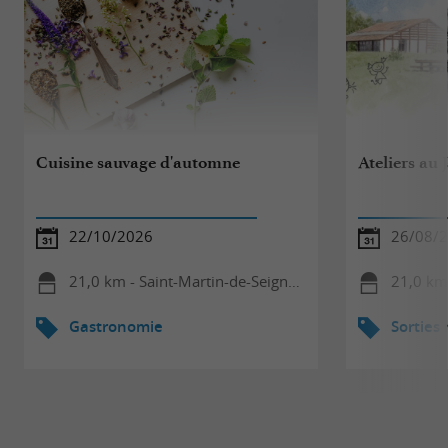
Cuisine sauvage d'automne
Ateliers au 
22/10/2026
26/08/
21,0 km - Saint-Martin-de-Seignanx
21,0 km 
Gastronomie
Sorties