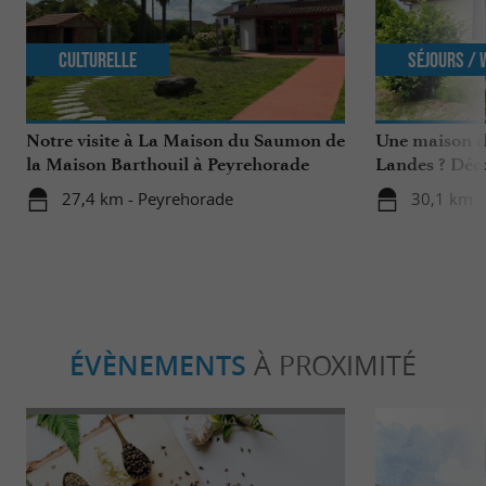
Culturelle
Séjours /
Notre visite à La Maison du Saumon de
Une maison d
la Maison Barthouil à Peyrehorade
Landes ? Déco
Lanas à Saubr
27,4 km - Peyrehorade
30,1 km -
ÉVÈNEMENTS
À PROXIMITÉ