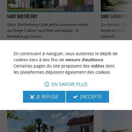
Saint Barthélemy
Saint Laurent de 
Saint Barthélemy Cette petite commune rurale
Le château (Roll-M
qui longe l'Adour vaut bien une balade : le
les portes à flots 
belvédère qui jouxte ...
canards ...
19,6 km - Saint-Barthélemy
21,4 km - 
En continuant à naviguer, vous autorisez le dépôt de
cookies tiers à des fins de
mesure d'audience
.
Certaines pages du site proposent des
vidéos
dont
les plateformes déposent également des cookies.
EN SAVOIR PLUS
NOUS AVONS TESTÉ
POUR VOUS
JE REFUSE
J'ACCEPTE