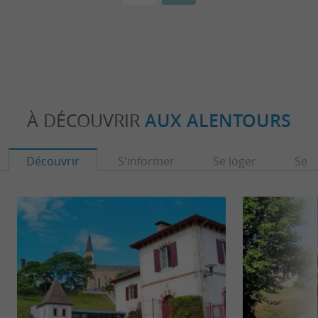
À DÉCOUVRIR
AUX ALENTOURS
Découvrir
S'informer
Se loger
Se r