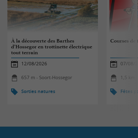
À la découverte des Barthes
Courses de t
d’Hossegor en trottinette électrique
tout terrain
12/08/2026
07/08/2
657 m - Soort-Hossegor
1,5 km 
Sorties natures
Fêtes p