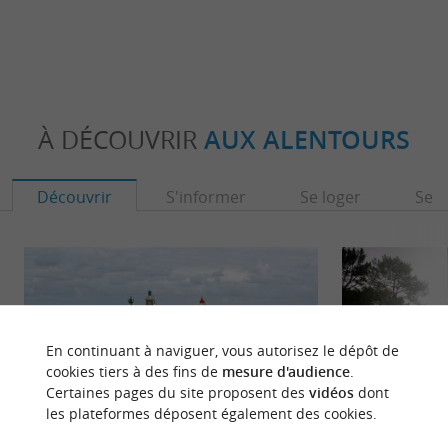
À DÉCOUVRIR
AUX ALENTOURS
Découvrir
S'informer
Se loger
Se r
En continuant à naviguer, vous autorisez le dépôt de
cookies tiers à des fins de
mesure d'audience
.
Certaines pages du site proposent des
vidéos
dont
les plateformes déposent également des cookies.