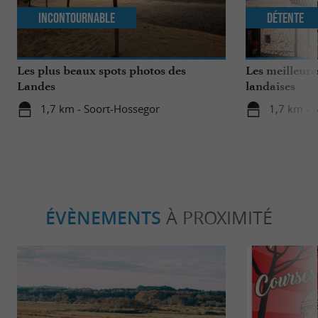
Incontournable
Détente
Les plus beaux spots photos des
Les meilleure
Landes
landaises
1,7 km - Soort-Hossegor
1,7 km - 
ÉVÈNEMENTS
À PROXIMITÉ