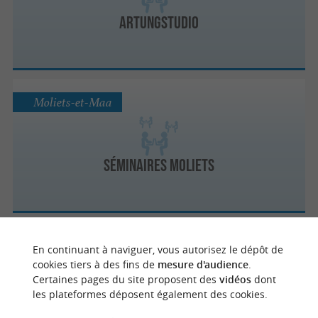
Artungstudio
Moliets-et-Maa
Séminaires Moliets
Aire-sur-l'Adour
En continuant à naviguer, vous autorisez le dépôt de
cookies tiers à des fins de
mesure d'audience
.
Certaines pages du site proposent des
vidéos
dont
les plateformes déposent également des cookies.
HapCOW