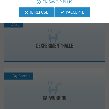
EN SAVOIR PLUS
JE REFUSE
J'ACCEPTE
Dax
L'Expériment'­Halle
Capbreton
Capworking