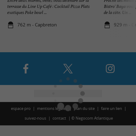
Entre deux marées, venez vous détendre sur la
Proche des meilleu
terrasse du Line Up Café : Cocktail Pizza Plats
Bistro' Baya vous 
exotiques Poke bowl ...
de la côte. Un ...
762 m - Capbreton
929 m - C
espace pro
mentions légales
plan du site
faire un lien
suivez-nous
contact
©
Negocom Atlantique