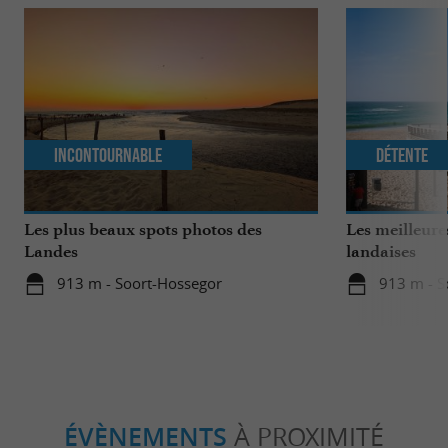
Incontournable
Détente
Les plus beaux spots photos des
Les meilleure
Landes
landaises
913 m - Soort-Hossegor
913 m - S
ÉVÈNEMENTS
À PROXIMITÉ