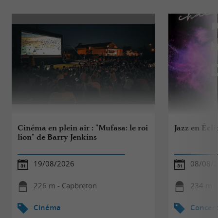
Cinéma en plein air : "Mufasa: le roi
Jazz en Écli
lion" de Barry Jenkins
19/08/2026
08/08/
226 m - Capbreton
234 m -
Cinéma
Concert