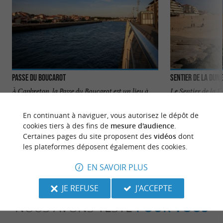
Passe du Boucarot
Sentier de la Dune
À Capbreton, la Passe du Boucarot est un lieu à
Le Sentier de la D
l’ambiance insolite. Vous y verrez un balai
promenade le long 
continuel de bateau ...
incroyable sur ...
En continuant à naviguer, vous autorisez le dépôt de
cookies tiers à des fins de
mesure d'audience
.
810 m - Capbreton
941 m - C
Certaines pages du site proposent des
vidéos
dont
les plateformes déposent également des cookies.
EN SAVOIR PLUS
JE REFUSE
J'ACCEPTE
NOUS AVONS TESTÉ
POUR VOUS