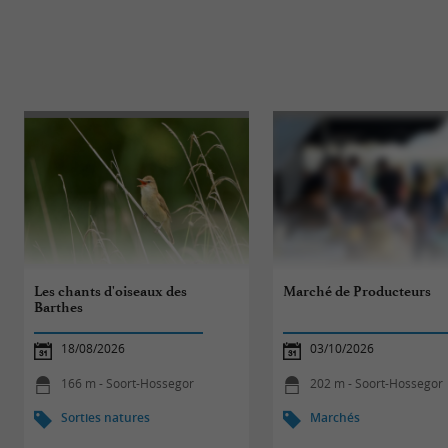
Les chants d'oiseaux des
Marché de Producteurs
Barthes
18/08/2026
03/10/2026
166 m - Soort-Hossegor
202 m - Soort-Hossegor
Sorties natures
Marchés