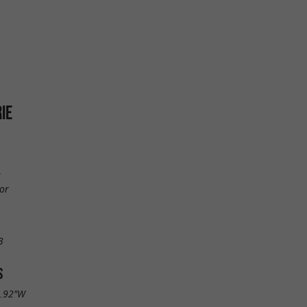
IE
e
or
3
S
5.92"W