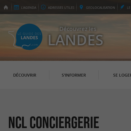
L'
AGENDA
ADRESSES
UTILES
GEO
LOCALISATION
L
Découvrez les
LANDES
DÉCOUVRIR
S'INFORMER
SE LOGE
NCL CONCIERGERIE