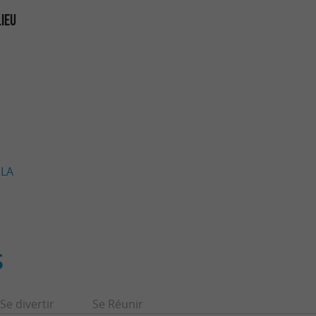
LIEU
 LA
S
Se divertir
Se Réunir