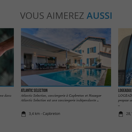
VOUS AIMEREZ
AUSSI
Atlantic Selection
LOGEADAX
mme dans
Atlantic Selection, conciergerie à Capbreton et Hossegor
LOGEADA
Atlantic Selection est une conciergerie indépendante ...
propose u
...
3,4 km - Capbreton
28,