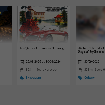
Les 13èmes Chromes d'Hossegor
Atelier "TRI PARTY
Repeat" by Encres
29/08/2026 au 30/08/2026
30/09/2026
353 m - Soort-Hossegor
353 m - Soort-
Expositions
Culture