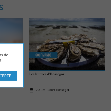
S
ns de
Gourmande
s
Les huîtres d’Hossegor
CCEPTE
2,8 km - Soort-Hossegor