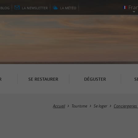
E
BLOG
LA
NEWSLETTER
LA
MÉTÉO
R
SE RESTAURER
DÉGUSTER
S
Accueil
Tourisme
Se loger
Conciergeries