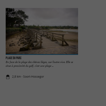
Plage du Parc
Hossegor
En face de la plage des chênes lièges, sur l’autre rive. Elle se
Très agréable statio
situe à proximité du golf, c’est une plage ...
forêt. Hossegor n'es
2,8 km - Soort-Hossegor
2,9 km - So