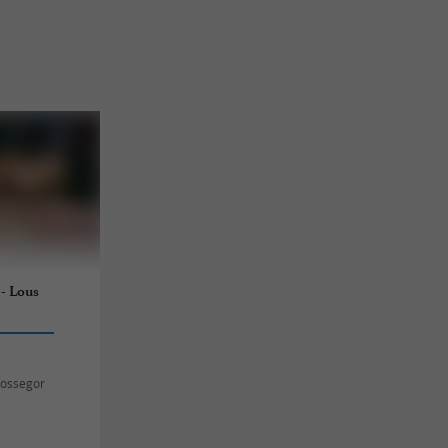
 - Lous
Hossegor