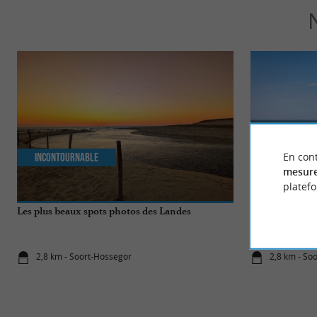
En cont
Incontournable
Détente
mesure
platef
Les plus beaux spots photos des Landes
Les meilleures 
2,8 km - Soort-Hossegor
2,8 km - So