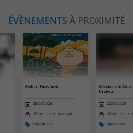
ÉVÈNEMENTS
À PROXIMITÉ
Méhari Party 2026
Spectacle folklore
Crabots
20/08/2026
22/08/2026
353 m - Soort-Hossegor
353 m - Soort-
Expositions
Spectacles