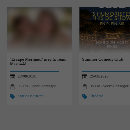
"Escape Mermaid" avec la Team
Summer Comedy Club
Mermaid
23/08/2026
25/08/2026
353 m - Soort-Hossegor
353 m - Soort-Hossegor
Sorties natures
Théâtre