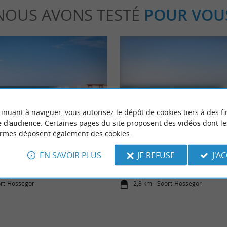
NOUS AVONS TESTÉ
POUR VOU
inuant à naviguer, vous autorisez le dépôt de cookies tiers à des fi
Incontournable
 d'audience
. Certaines pages du site proposent des
vidéos
dont le
ormes déposent également des cookies.
stations balnéaires landaises
Les meilleures plages d’Hossegor
EN SAVOIR PLUS
JE REFUSE
J'A
ort-Hossegor
2,8 km - Soort-Hossegor