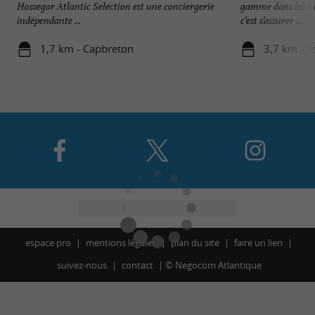
Hossegor Atlantic Selection est une conciergerie
gamme dans les L
indépendante ...
c’est s’assurer ...
1,7 km - Capbreton
3,7 km - S
espace pro
mentions légales
plan du site
faire un lien
suivez-nous
contact
©
Negocom Atlantique