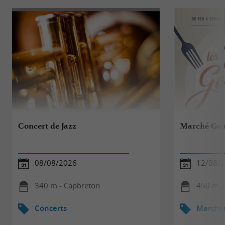
Concert de Jazz
Marché Gou
08/08/2026
12/08/
340 m - Capbreton
450 m -
Concerts
Marché