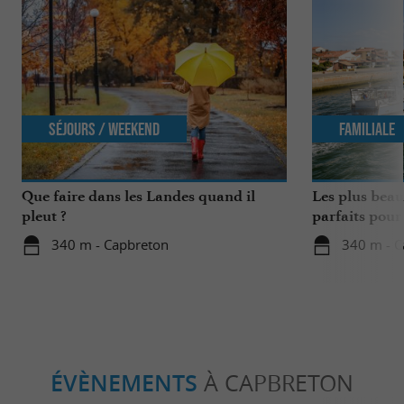
Séjours / Weekend
Familiale
Que faire dans les Landes quand il
Les plus beau
pleut ?
parfaits pour
340 m - Capbreton
340 m - C
ÉVÈNEMENTS
À CAPBRETON