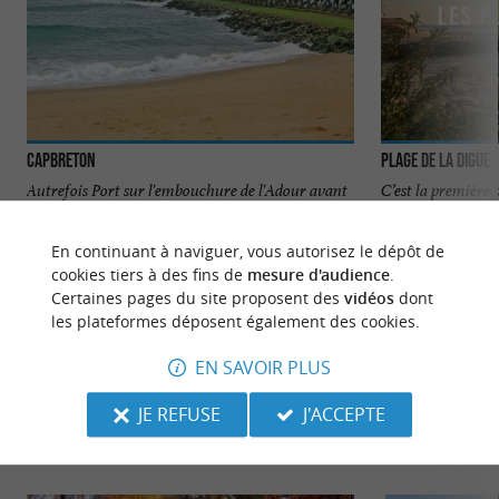
Capbreton
Plage de la Digue
Autrefois Port sur l'embouchure de l'Adour avant
C’est la première
que celle-ci ne soit détournée sur Bayonne,
cela, c’est le Pays
Capbreton était ...
qui est ...
En continuant à naviguer, vous autorisez le dépôt de
cookies tiers à des fins de
mesure d'audience
.
340 m - Capbreton
1,8 km - T
Certaines pages du site proposent des
vidéos
dont
les plateformes déposent également des cookies.
EN SAVOIR PLUS
JE REFUSE
J'ACCEPTE
NOUS AVONS TESTÉ
POUR VOUS