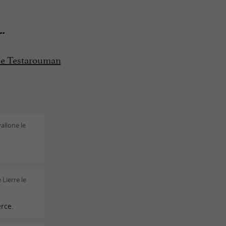
..
s de Testarouman
allone le
 Lierre le
rce.