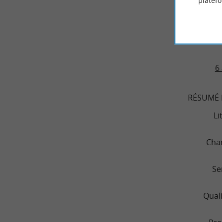
platef
LE CAMPIN
DE L
6 
RÉSUMÉ 
Li
Cha
Se
Quali