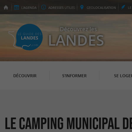
L'
AGENDA
ADRESSES
UTILES
GEO
LOCALISATION
L
Découvrez les
LANDES
DÉCOUVRIR
S'INFORMER
SE LOGE
Le Camping Municipal de