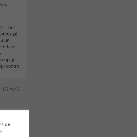
s le
es… bof.
 ombragé,
qu'un
 en face
n
coup, je
ipi contre
LES AVIS
ns de
s
25