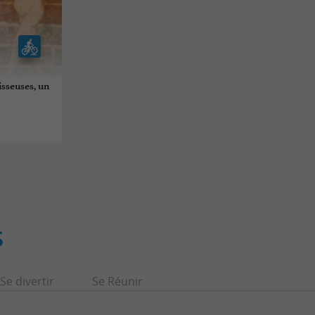
isseuses, un
S
Se divertir
Se Réunir