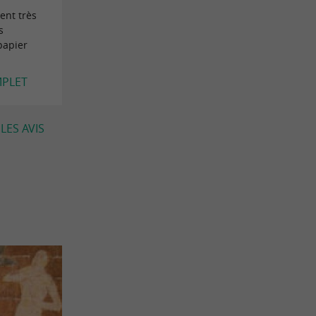
ient très
s
papier
MPLET
LES AVIS