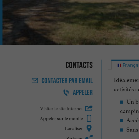
Contacts
França
Idéalement
CONTACTER
PAR EMAIL
activités :
APPELER
Un bl
Visiter le site Internet
campin
Appeler sur le mobile
Accès
Localiser
Sans
Partager