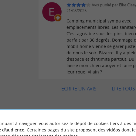
Avis publié par Elke Claey
21/08/2025
Camping municipal sympa avec
emplacements libres. Les sanitair
C'est agréable sous les pins, bien
parfait par 36 degrés. Dommage 
mobil-home vienne se garer juste
de nous le soir. Bizarre. Il y a plei
d'espace et d'intimité partout. Du 
laisse mon chien aboyer et faire p
leur roue. Vilain ?
ECRIRE UN AVIS
LIRE TOUS 
inuant à naviguer, vous autorisez le dépôt de cookies tiers à des fi
"Quelle honte.paye pour ça.,,.,.,.,.........."
 VOYAGEURS
 d'audience
. Certaines pages du site proposent des
vidéos
dont le
Avis publié par Didier B le 16/10/20