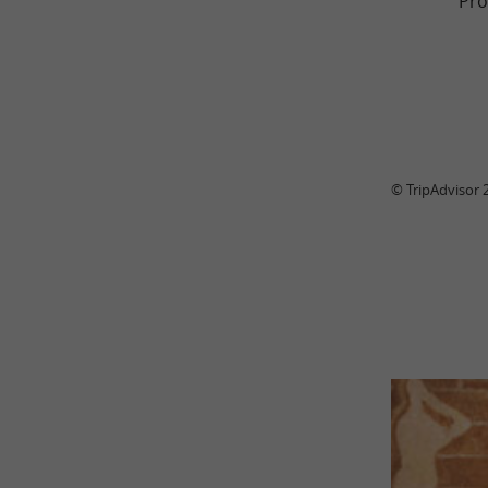
Pro
© TripAdvisor 