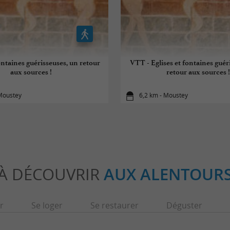
fontaines guérisseuses, un retour
VTT - Eglises et fontaines guér
aux sources !
retour aux sources !
 Moustey
6,2 km - Moustey
À DÉCOUVRIR
AUX ALENTOUR
r
Se loger
Se restaurer
Déguster