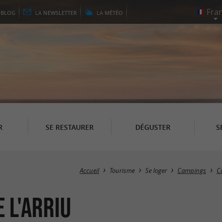
E
BLOG
LA
NEWSLETTER
LA
MÉTÉO
R
SE RESTAURER
DÉGUSTER
S
Accueil
Tourisme
Se loger
Campings
C
 l'Arriu