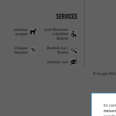
Services
Animaux
Accès Personnes
acceptés
à Mobilité
Réduite
Chèques
Bords de Lac /
Vacances
Rivière
Internet : non
© Google 2026
En cont
AVIS DES
mesure