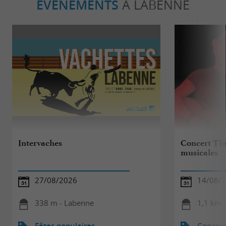
ÉVÈNEMENTS
À LABENNE
Intervaches
Concert The
musicales
27/08/2026
14/08/
338 m - Labenne
1,1 km 
Fêtes populaires
Concert