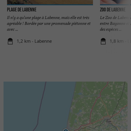
Plage de Labenne
Zoo de Labenne
Il n’y a qu’une plage à Labenne, mais elle est très
Le Zoo de Labenne 
agréable ! Bordée par une promenade piétonne et
entre Bayonne et 
avec ...
des espèces ...
1,2 km - Labenne
1,8 km - 