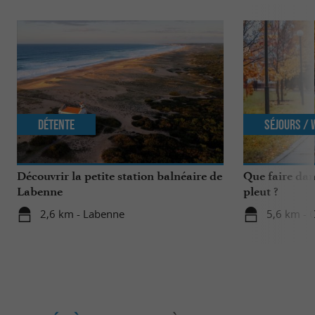
Détente
Séjours /
Découvrir la petite station balnéaire de
Que faire dan
Labenne
pleut ?
2,6 km - Labenne
5,6 km - 