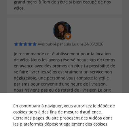
grand merci à Tom de s'être si bien occupé de nos
vélos.
Avis publié par Lulu Lulu le 24/06/2026
Je recommande cet établissement pour la location
de vélos Nous les avons réservé beaucoup de temps
en avance avec des promos en plus La possibilité de
se faire livrer les vélos est vraiment un service non
négligeable, une personne vous contacte la veille
par sms pour convenir d’une heure de livraison,
nous n’avions pas eu de retard de livraison Le prix
est abordable surtout pour le service rendu De
passage dans la région nous avions adorés ces
En continuant à naviguer, vous autorisez le dépôt de
vélos
cookies tiers à des fins de
mesure d'audience
.
Certaines pages du site proposent des
vidéos
dont
ECRIRE UN AVIS
LIRE TOUS LES AVIS
les plateformes déposent également des cookies.