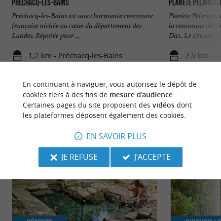
Préchacq-les-Bains
Planète Pélargon
Préchacq-les-Bains est une charmante commune
Planète Pélargoni
française nichée au cœur du département des
la commune de Sai
Landes. Réputée pour ...
Dax. Le site est ...
1,2 km - Préchacq-les-Bains
7,5 km - 
En continuant à naviguer, vous autorisez le dépôt de
cookies tiers à des fins de
mesure d'audience
.
Certaines pages du site proposent des
vidéos
dont
les plateformes déposent également des cookies.
NOUS AVONS TESTÉ
POUR VOUS
EN SAVOIR PLUS
JE REFUSE
J'ACCEPTE