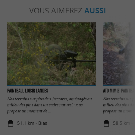
VOUS AIMEREZ
AUSSI
Paintball Loisir Landes
Ato Mimiz' Paintba
Nos terrains sur plus de 2 hectares, aménagés au
Nos terrains sur p
milieu des pins dans un cadre naturel, vous
milieu des pins da
propose un moment de ...
propose un moment
51,1 km - Bias
58,5 km -