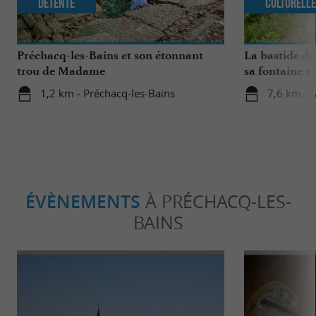
Détente
Culturell
Préchacq-les-Bains et son étonnant
La bastide de
trou de Madame
sa fontaine a
1,2 km - Préchacq-les-Bains
7,6 km - 
ÉVÈNEMENTS
À PRÉCHACQ-LES-
BAINS