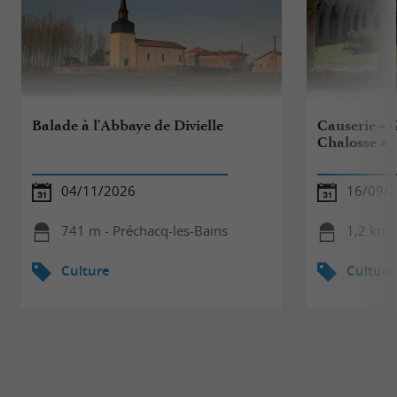
Balade à l'Abbaye de Divielle
Causerie « 
Chalosse »
04/11/2026
16/09/
741 m - Préchacq-les-Bains
1,2 km -
Culture
Culture