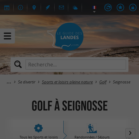
Se divertir
Sports et loisirs pleine nature
Golf
Seignosse
Golf à Seignosse
Tous les Sports et loisirs
Randonnées / Séjours
Parcs d'