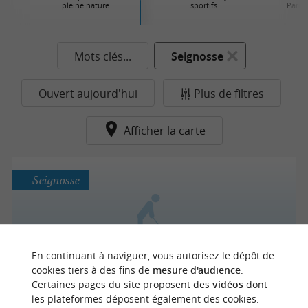
pleine nature
sportifs
Parcs 
Mots clés...
Seignosse
Ouvert aujourd'hui
Plus de filtres
Afficher la carte
Seignosse
Golf de Seignosse
En continuant à naviguer, vous autorisez le dépôt de
cookies tiers à des fins de
mesure d'audience
.
Certaines pages du site proposent des
vidéos
dont
les plateformes déposent également des cookies.