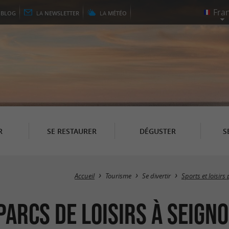
E
BLOG
LA
NEWSLETTER
LA
MÉTÉO
R
SE RESTAURER
DÉGUSTER
S
Accueil
Tourisme
Se divertir
Sports et loisirs
Parcs de Loisirs à Seign