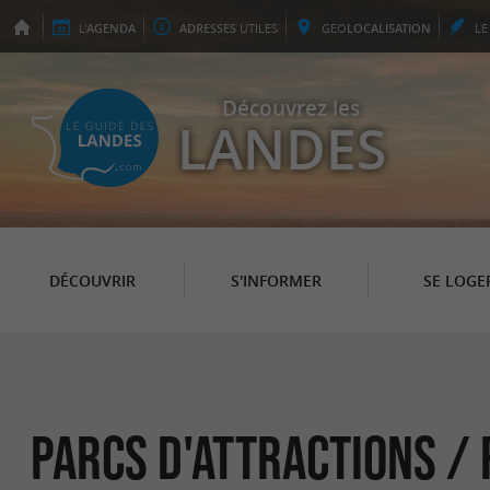
L'
AGENDA
ADRESSES
UTILES
GEO
LOCALISATION
L
Découvrez les
LANDES
DÉCOUVRIR
S'INFORMER
SE LOGE
Parcs d'attractions / 