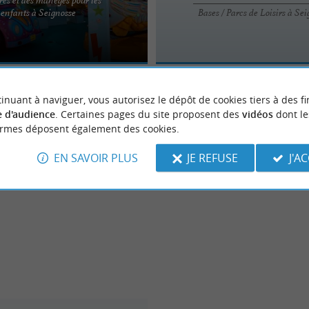
c Park. Parc de loisirs pour petits et
enfants à Seignosse
Bases / Parcs de Loisirs à Se
r de 2 ans. Nombreuses attractions
inuant à naviguer, vous autorisez le dépôt de cookies tiers à des fi
 d'audience
. Certaines pages du site proposent des
vidéos
dont le
ormes déposent également des cookies.
EN SAVOIR PLUS
JE REFUSE
J'A