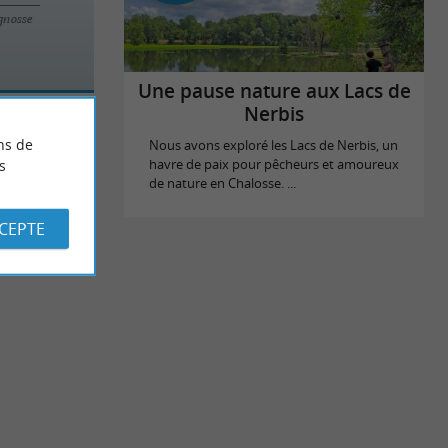
ignosse
Une pause nature aux Lacs de
Nerbis
ns de
Nous avons exploré les Lacs de Nerbis, un
s
havre de paix pour pêcheurs et amoureux
de nature en Chalosse. ...
CCEPTE