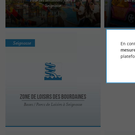
ATLANTIC PARK Vivez des sensations aquatiques
À côté d'Atlanti
Seignosse
uniques à Atlantic Park, le plus grand parc
grands à parti
aquatique de la côte sud ...
: ...
Seignosse
En cont
mesure
platef
Zone de Loisirs des Bourdaines
Bases / Parcs de Loisirs à Seignosse