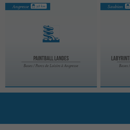
Angresse
Saubion
3.8 km
Paintball Landes
Labyrint
Bases / Parcs de Loisirs à Angresse
Bases 