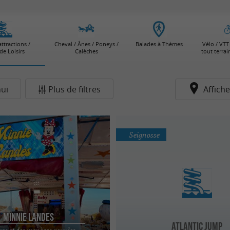
attractions /
Cheval / Ânes / Poneys /
Balades à Thèmes
Vélo / VTT 
de Loisirs
Calèches
tout terra
ui
Plus de filtres
Affiche
Seignosse
Minnie Landes
Atlantic Jump
res et des manèges pour les