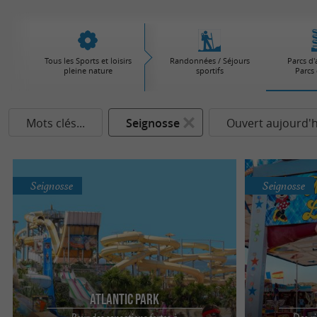
Tous les Sports et loisirs
Randonnées / Séjours
Parcs d'
pleine nature
sportifs
Parcs 
Mots clés...
Seignosse
Ouvert aujourd'h
Seignosse
Seignosse
Atlantic Park
Pour des sensations fortes à
Des ri