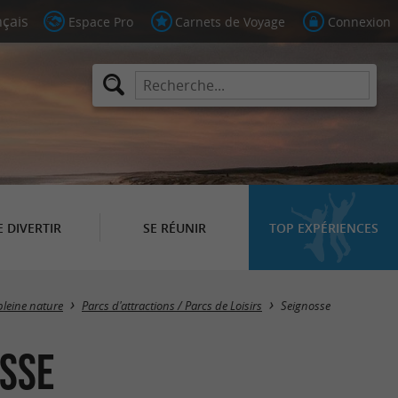
Espace Pro
Carnets de Voyage
Connexion
E DIVERTIR
SE RÉUNIR
TOP EXPÉRIENCES
Masquer la carte
 pleine nature
Parcs d'attractions / Parcs de Loisirs
Seignosse
osse