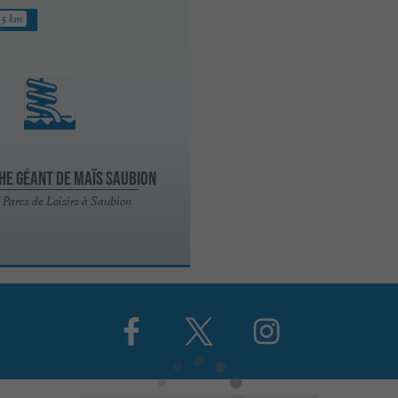
5 km
he Géant de Maïs Saubion
/ Parcs de Loisirs à Saubion