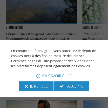
Etang Blanc
Etang d’Hardy
L’Étang Blanc est un grand plan d’eau, situé entre
L’Étang d’Hardy fai
les communes de Seignosse et Tosse au sud, et
qui longent le litt
Soustons au ...
En continuant à naviguer, vous autorisez le dépôt de
2,2 km - Seignosse
3,4 km - S
cookies tiers à des fins de
mesure d'audience
.
Certaines pages du site proposent des
vidéos
dont
les plateformes déposent également des cookies.
EN SAVOIR PLUS
JE REFUSE
J'ACCEPTE
NOUS AVONS TESTÉ
POUR VOUS