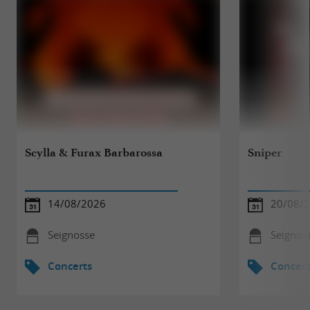
Scylla & Furax Barbarossa
Sniper
14/08/2026
20/08/
Seignosse
Seignos
Concerts
Concert