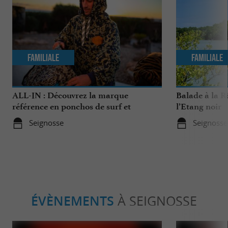
Familiale
Familiale
ALL-IN : Découvrez la marque
Balade à la R
référence en ponchos de surf et
l’Etang noir
accessoires de sports nautiques !
Seignosse
Seignosse
ÉVÈNEMENTS
À SEIGNOSSE