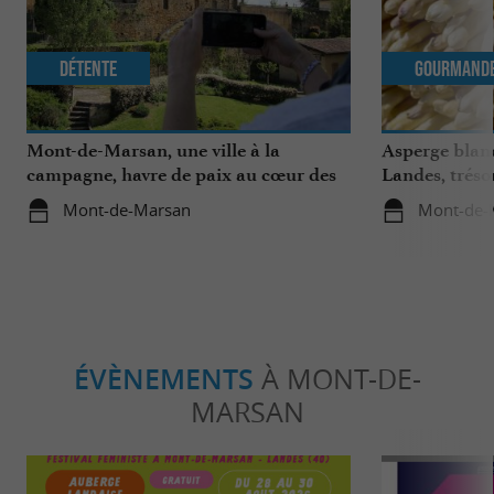
Détente
Gourmand
Mont-de-Marsan, une ville à la
Asperge blanc
campagne, havre de paix au cœur des
Landes, tréso
Landes
région
Mont-de-Marsan
Mont-de-
ÉVÈNEMENTS
À MONT-DE-
MARSAN