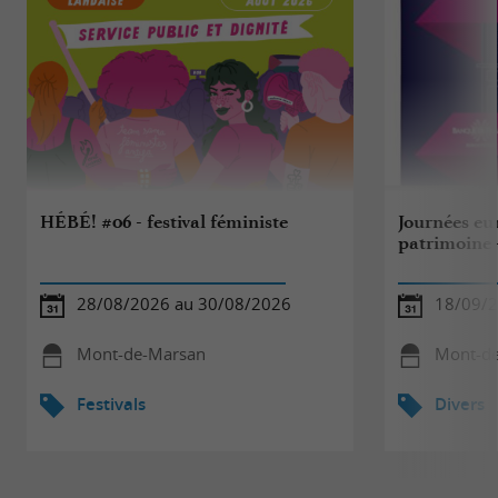
HÉBÉ! #06 - festival féministe
Journées eu
patrimoine 
28/08/2026 au 30/08/2026
18/09/
Mont-de-Marsan
Mont-d
Festivals
Divers