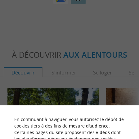
À DÉCOUVRIR
AUX ALENTOURS
Découvrir
S'informer
Se loger
Se r
En continuant à naviguer, vous autorisez le dépôt de
cookies tiers à des fins de
mesure d'audience
.
Certaines pages du site proposent des
vidéos
dont
les plateformes déposent également des cookies.