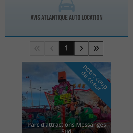
Avis Atlantique Auto Location
1
n
o
t
e
c
o
u
p
e
c
o
e
u
r
d
r
Parc d'attractions Messanges
Sud