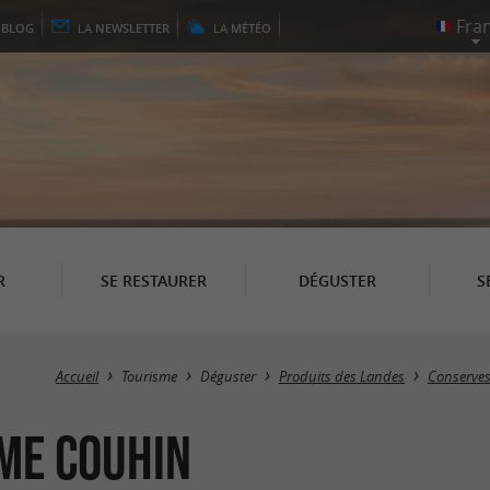
E
BLOG
LA
NEWSLETTER
LA
MÉTÉO
R
SE RESTAURER
DÉGUSTER
S
Accueil
Tourisme
Déguster
Produits des Landes
Conserves 
me Couhin