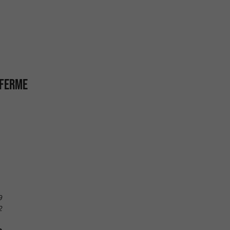
 FERME
9
2