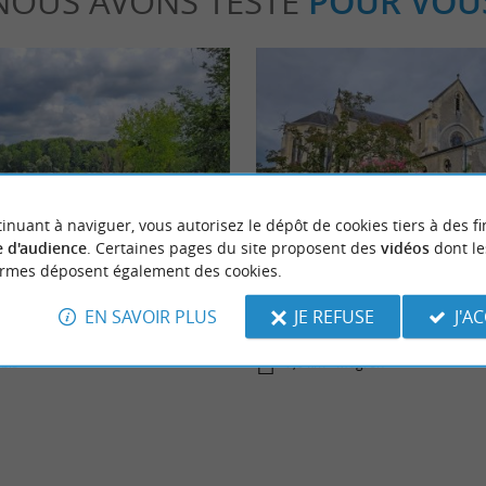
NOUS AVONS TESTÉ
POUR VOU
Culturelle
inuant à naviguer, vous autorisez le dépôt de cookies tiers à des fi
 d'audience
. Certaines pages du site proposent des
vidéos
dont le
ormes déposent également des cookies.
re aux Lacs de Nerbis
Visitez le village de Mugron et l’u
belles charpentes de France !
EN SAVOIR PLUS
JE REFUSE
J'A
rbis
7,6 km - Mugron