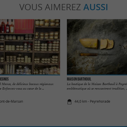
VOUS AIMEREZ
AUSSI
Megnos
Maison Barthouil
 Menos, de délicieux bocaux régionaux
La boutique de la Maison Barthouil à Peyreh
e Enfoncez-vous au cœur de la ...
emblématique où se rencontrent tradition, ..
Mont-de-Marsan
44,0 km - Peyrehorade