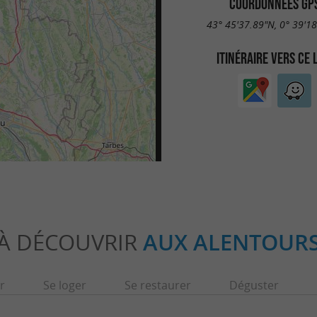
COORDONNÉES GP
43° 45'37.89"N, 0° 39'1
ITINÉRAIRE VERS CE 
À DÉCOUVRIR
AUX ALENTOUR
r
Se loger
Se restaurer
Déguster