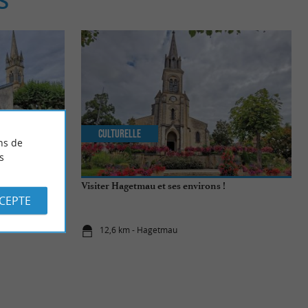
S
Culturelle
ns de
s
ne des plus
Visiter Hagetmau et ses environs !
CCEPTE
12,6 km - Hagetmau