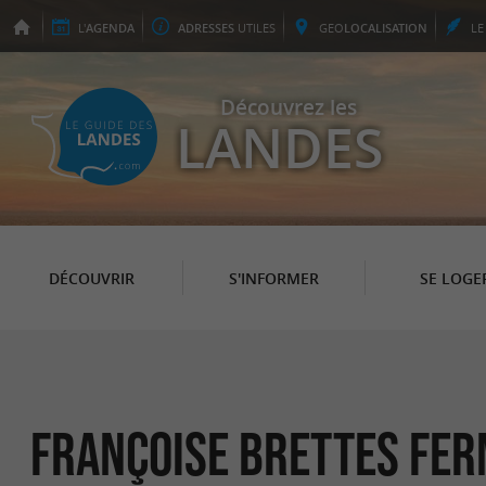
L'
AGENDA
ADRESSES
UTILES
GEO
LOCALISATION
L
Découvrez les
LANDES
DÉCOUVRIR
S'INFORMER
SE LOGE
Françoise Brettes Fer