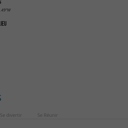
S
8.49"W
LIEU
S
Se divertir
Se Réunir