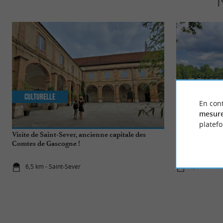
Culturelle
Culturelle
En cont
mesure
platef
Visite de Saint-Sever, ancienne capitale des
Une pause natu
Comtes de Gascogne !
6,5 km - Saint-Sever
6,5 km - Ne