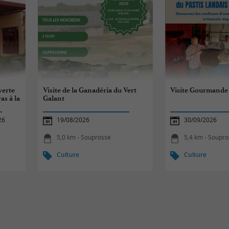
verte
Visite de la Ganadéria du Vert
Visite Gourmande
as à la
Galant
26
19/08/2026
30/09/2026
5,0 km - Souprosse
5,4 km - Soupr
Culture
Culture