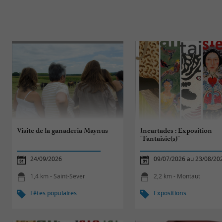
Visite de la ganaderia Maynus
Incartades : Exposition
"Fantaisie(s)"
24/09/2026
09/07/2026 au 23/08/20
1,4 km - Saint-Sever
2,2 km - Montaut
Fêtes populaires
Expositions