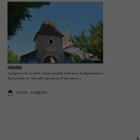
Audignon
Saint Sever
Audignon est un petit village paisible situé dans le département
Située à 17km au S
des Landes, en Nouvelle-Aquitaine. Il est connu ...
sur une hauteur, Sa
5,9 km - Audignon
6,5 km - Sai