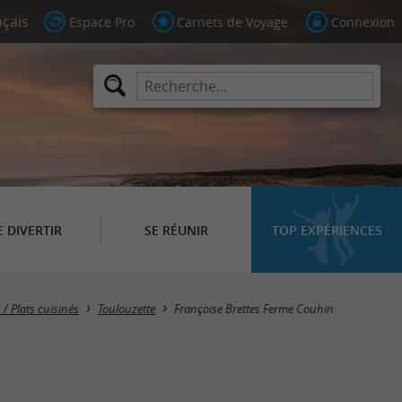
Espace Pro
Carnets de Voyage
Connexion
E DIVERTIR
SE RÉUNIR
TOP EXPÉRIENCES
/ Plats cuisinés
Toulouzette
Françoise Brettes Ferme Couhin