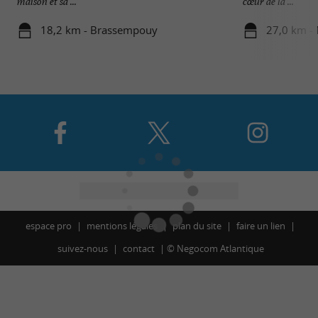
maison et sa ...
cœur de la ...
18,2 km - Brassempouy
27,0 km -
espace pro
mentions légales
plan du site
faire un lien
suivez-nous
contact
©
Negocom Atlantique