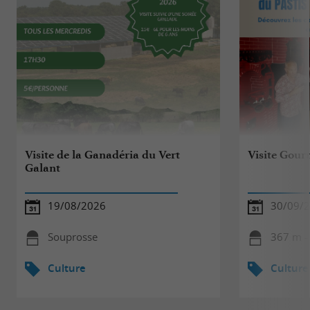
Visite de la Ganadéria du Vert
Visite Gou
Galant
19/08/2026
30/09/
Souprosse
367 m -
Culture
Culture