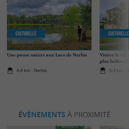
Culturelle
Culturell
Une pause nature aux Lacs de Nerbis
Visitez le vil
plus belles c
4,4 km - Nerbis
5,3 km -
ÉVÈNEMENTS
À PROXIMITÉ