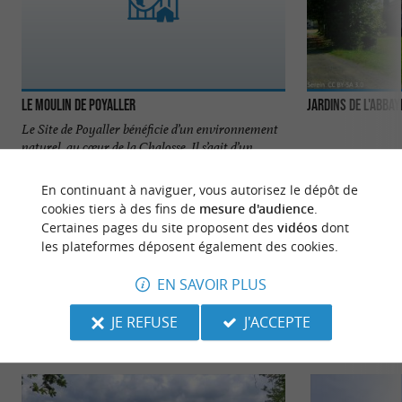
Le Moulin de Poyaller
Jardins de l'Abba
Le Site de Poyaller bénéficie d’un environnement
naturel, au cœur de la Chalosse. Il s’agit d’un
moulin à ...
En continuant à naviguer, vous autorisez le dépôt de
8,1 km - Saint-Aubin
10,5 km - 
cookies tiers à des fins de
mesure d'audience
.
Certaines pages du site proposent des
vidéos
dont
les plateformes déposent également des cookies.
EN SAVOIR PLUS
JE REFUSE
J'ACCEPTE
NOUS AVONS TESTÉ
POUR VOUS