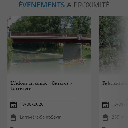
ÉVÈNEMENTS
À PROXIMITÉ
L'Adour en canoë - Cazères >
Fabrication
Larrivière
13/08/2026
16/09/
Larrivière-Saint-Savin
255 m -