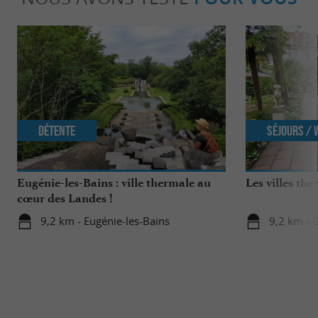
Détente
Séjours /
Eugénie-les-Bains : ville thermale au
Les villes th
cœur des Landes !
9,2 km - Eugénie-les-Bains
9,2 km - 