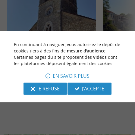
En continuant à naviguer, vous autorisez le dépôt de
cookies tiers à des fins de
mesure d'audience
.
Certaines pages du site proposent des
vidéos
dont
Église Saint-Savin
Grenade sur l'Ado
les plateformes déposent également des cookies.
L'Église Saint-Savin de Larrivière-Saint-Savin,
Grenade-sur-l'Adou
dans les Landes, est un lieu de culte dont l'histoire
Landes. Fondée au
EN SAVOIR PLUS
est marquée ...
par sa vaste ...
JE REFUSE
J'ACCEPTE
193 m - Larrivière-Saint-Savin
315 m - G