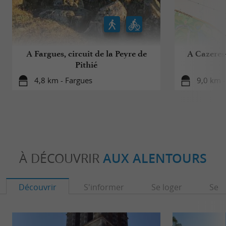
A Fargues, circuit de la Peyre de
A Cazeres-
Pithié
4,8 km - Fargues
9,0 km -
À DÉCOUVRIR
AUX ALENTOURS
Découvrir
S'informer
Se loger
Se r