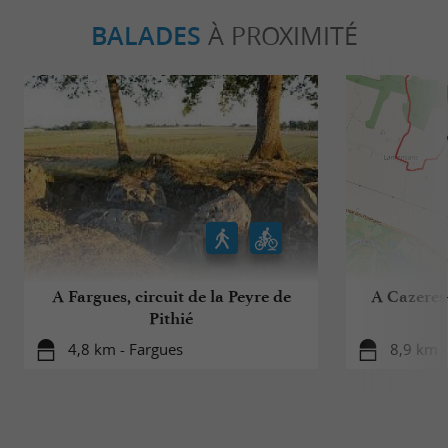
BALADES
À PROXIMITÉ
A Fargues, circuit de la Peyre de
A Cazeres-
Pithié
4,8 km - Fargues
8,9 km -