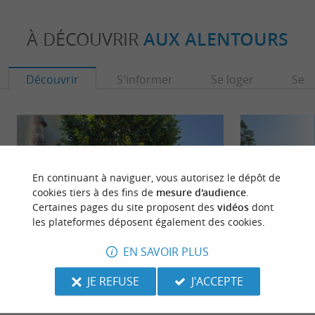
À DÉCOUVRIR
AUX ALENTOURS
Découvrir
S'informer
Se loger
Se r
En continuant à naviguer, vous autorisez le dépôt de
cookies tiers à des fins de
mesure d'audience
.
Certaines pages du site proposent des
vidéos
dont
les plateformes déposent également des cookies.
EN SAVOIR PLUS
Larrivière-Saint-Savin
Grenade sur l'Ado
JE REFUSE
J'ACCEPTE
Larrivière-Saint-Savin est une commune des
Grenade-sur-l'Adou
Landes, située dans le Tursan, une région connue
Landes. Fondée au