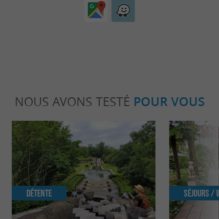
NOUS AVONS TESTÉ
POUR VOUS
Détente
Séjours /