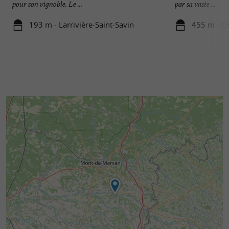
pour son vignoble. Le ...
par sa vaste ...
193 m - Larrivière-Saint-Savin
455 m - G