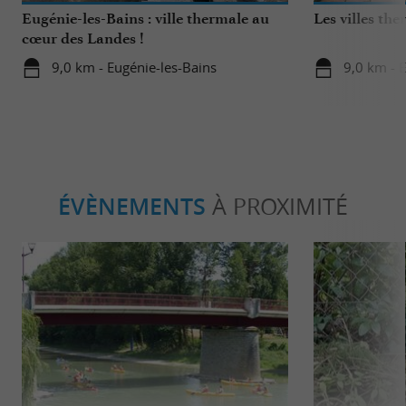
Eugénie-les-Bains : ville thermale au
Les villes th
cœur des Landes !
9,0 km - Eugénie-les-Bains
9,0 km - 
ÉVÈNEMENTS
À PROXIMITÉ