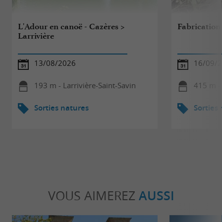
L'Adour en canoë - Cazères >
Fabrication
Larrivière
13/08/2026
16/09/
193 m - Larrivière-Saint-Savin
415 m -
Sorties natures
Sorties
VOUS AIMEREZ
AUSSI