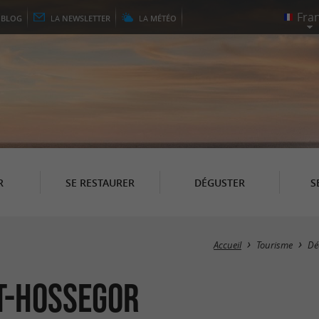
E
BLOG
LA
NEWSLETTER
LA
MÉTÉO
R
SE RESTAURER
DÉGUSTER
S
Accueil
Tourisme
Dé
t-Hossegor