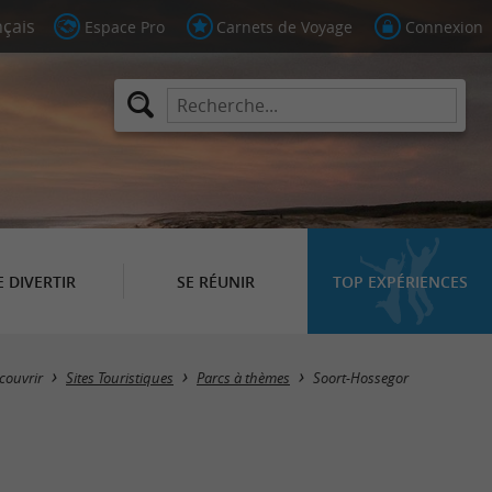
Espace Pro
Carnets de Voyage
Connexion
E DIVERTIR
SE RÉUNIR
TOP EXPÉRIENCES
Masquer la carte
couvrir
Sites Touristiques
Parcs à thèmes
Soort-Hossegor