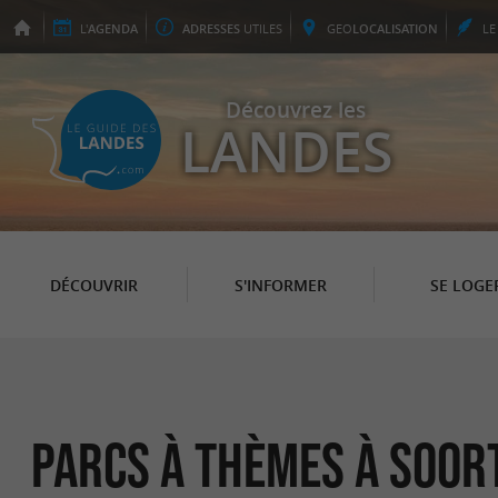
L'
AGENDA
ADRESSES
UTILES
GEO
LOCALISATION
L
Découvrez les
LANDES
DÉCOUVRIR
S'INFORMER
SE LOGE
Parcs à thèmes à Soor