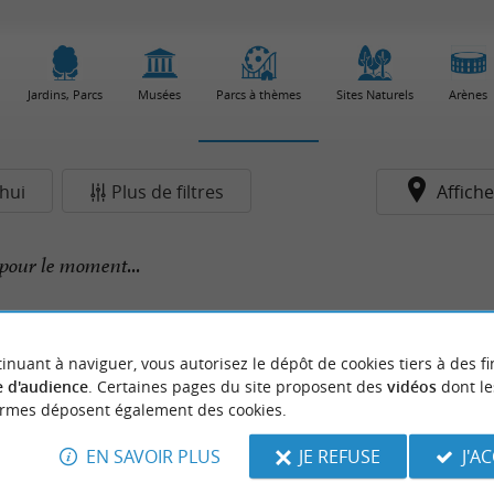
Jardins, Parcs
Musées
Parcs à thèmes
Sites Naturels
Arènes
hui
Plus de filtres
Affiche
pour le moment...
inuant à naviguer, vous autorisez le dépôt de cookies tiers à des fi
 d'audience
. Certaines pages du site proposent des
vidéos
dont le
ormes déposent également des cookies.
EN SAVOIR PLUS
JE REFUSE
J'A