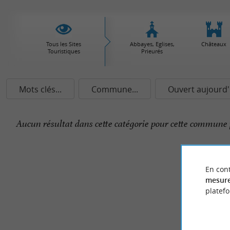
Tous les Sites
Abbayes, Eglises,
Châteaux
Touristiques
Prieurés
Mots clés...
Commune...
Ouvert aujourd'
Aucun résultat dans cette catégorie pour cette commune 
En cont
mesure
platef