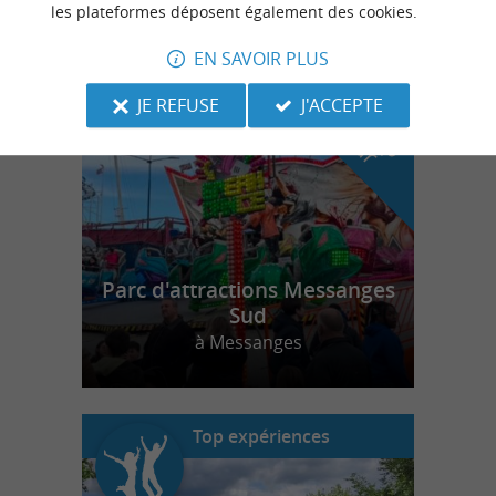
les plateformes déposent également des cookies.
EN SAVOIR PLUS
n
o
t
e
c
o
u
p
e
c
o
e
u
r
d
r
JE REFUSE
J'ACCEPTE
Parc d'attractions Messanges
Sud
à Messanges
Top expériences