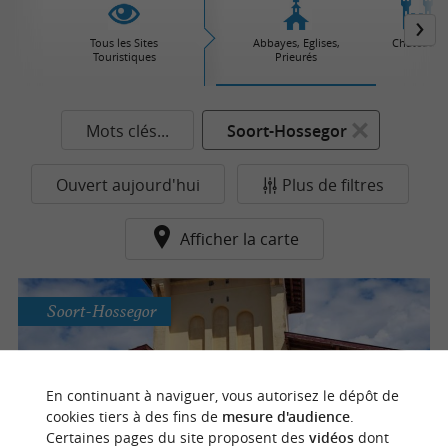
Tous les Sites
Abbayes, Eglises,
Châteaux
Touristiques
Prieurés
Mots clés...
Soort-Hossegor
Ouvert aujourd'hui
Plus de filtres
Afficher la carte
Soort-Hossegor
En continuant à naviguer, vous autorisez le dépôt de
Chapelle de la plage / Notre dame des Dunes
cookies tiers à des fins de
mesure d'audience
.
Certaines pages du site proposent des
vidéos
dont