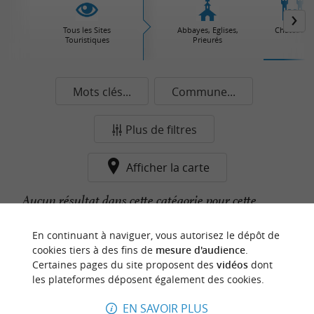
Tous les Sites
Abbayes, Eglises,
Châteaux
Touristiques
Prieurés
Mots clés...
Commune...
Plus de filtres
Afficher la carte
Aucun résultat dans cette catégorie pour cette
commune pour le moment...
En continuant à naviguer, vous autorisez le dépôt de
cookies tiers à des fins de
mesure d'audience
.
Certaines pages du site proposent des
vidéos
dont
n
o
t
e
c
o
u
p
e
c
o
e
u
les plateformes déposent également des cookies.
r
d
r
EN SAVOIR PLUS