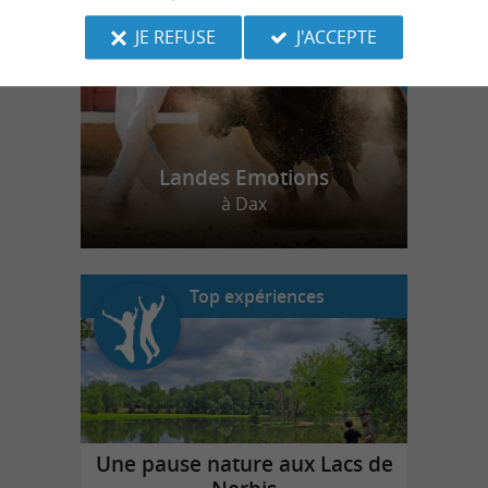
JE REFUSE
J'ACCEPTE
Landes Emotions
à Dax
Top expériences
Une pause nature aux Lacs de