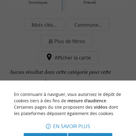
Touristiques
Prieurés
Mots clés...
Commune...
Plus de filtres
Afficher la carte
Aucun résultat dans cette catégorie pour cette
commune pour le moment...
En continuant à naviguer, vous autorisez le dépôt de
cookies tiers à des fins de
mesure d'audience
.
n
o
t
e
c
o
u
p
e
c
o
e
u
Certaines pages du site proposent des
vidéos
dont
r
d
r
les plateformes déposent également des cookies.
EN SAVOIR PLUS