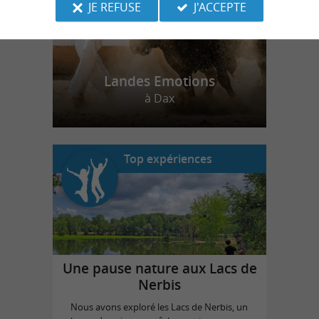
JE REFUSE
J'ACCEPTE
Landes Emotions
à Dax
Top expériences
Une pause nature aux Lacs de
Nerbis
Nous avons exploré les Lacs de Nerbis, un