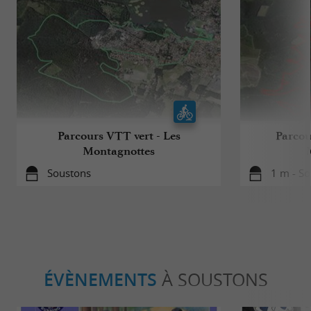
Parcours VTT vert - Les
Parcou
Montagnottes
Soustons
1 m - S
ÉVÈNEMENTS
À SOUSTONS