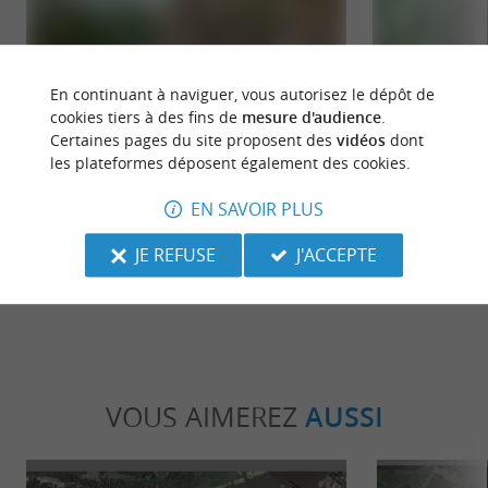
En continuant à naviguer, vous autorisez le dépôt de
cookies tiers à des fins de
mesure d'audience
.
Soustons
La pointe des ver
Certaines pages du site proposent des
vidéos
dont
Surnommée “l’isle verte” en raison de ses
Sur les rives de l’
les plateformes déposent également des cookies.
nombreux espaces naturels, Soustons charme
source du Courant
chaque visiteur à son ...
lieu ...
EN SAVOIR PLUS
446 m - Soustons
696 m - S
JE REFUSE
J'ACCEPTE
VOUS AIMEREZ
AUSSI