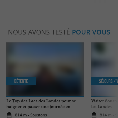
NOUS AVONS TESTÉ
POUR VOUS
Détente
Séjours /
Le Top des Lacs des Landes pour se
Visiter Sousto
baigner et passer une journée en
les Landes
famille
814 m - Soustons
814 m - S