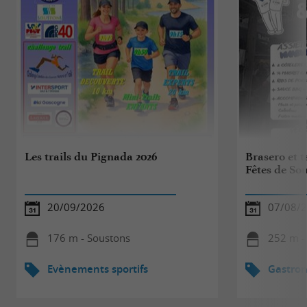
Les trails du Pignada 2026
Brasero et 
Fêtes de So
20/09/2026
07/08/2
176 m - Soustons
252 m -
Evènements sportifs
Gastro