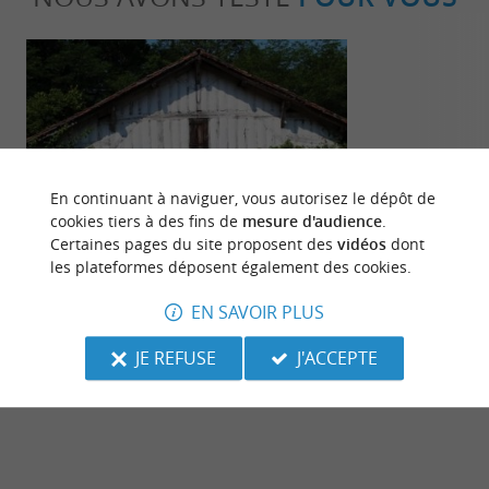
En continuant à naviguer, vous autorisez le dépôt de
Familiale
Sportive
cookies tiers à des fins de
mesure d'audience
.
Certaines pages du site proposent des
vidéos
dont
les plateformes déposent également des cookies.
L'écomusée de Marquèze
Pissos : Stati
base de loisi
EN SAVOIR PLUS
7,5 km - Sabres
25,4 km -
JE REFUSE
J'ACCEPTE