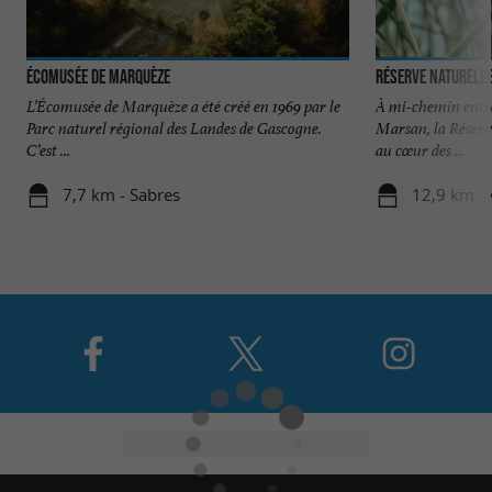
Écomusée de Marquèze
Réserve Naturelle
L’Écomusée de Marquèze a été créé en 1969 par le
À mi-chemin entre
Parc naturel régional des Landes de Gascogne.
Marsan, la Réserv
C’est ...
au cœur des ...
7,7 km - Sabres
12,9 km - 