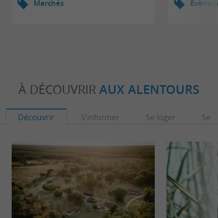
Marchés
Evèneme
À DÉCOUVRIR
AUX ALENTOURS
Découvrir
S'informer
Se loger
Se r