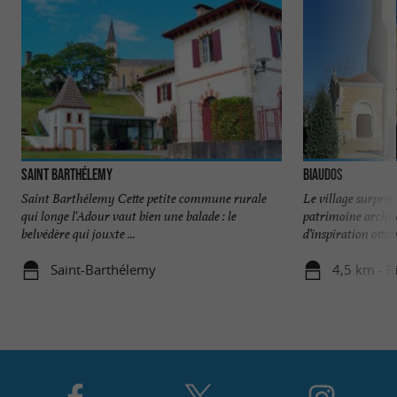
Saint Barthélemy
Biaudos
Saint Barthélemy Cette petite commune rurale
Le village surpren
qui longe l'Adour vaut bien une balade : le
patrimoine archit
belvédère qui jouxte ...
d’inspiration ottom
Saint-Barthélemy
4,5 km - B