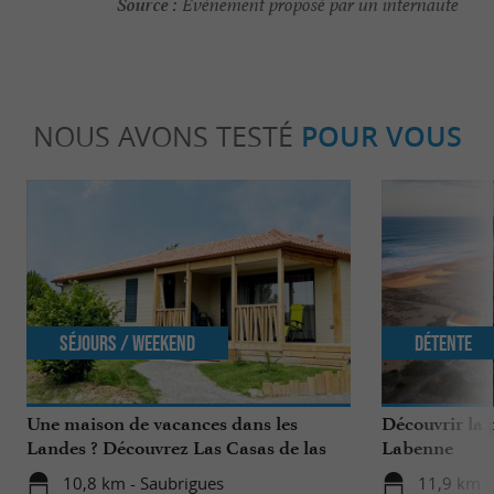
Source :
Evènement proposé par un internaute
NOUS AVONS TESTÉ
POUR VOUS
Séjours / Weekend
Détente
Une maison de vacances dans les
Découvrir la 
Landes ? Découvrez Las Casas de las
Labenne
Lanas à Saubrigues !
10,8 km - Saubrigues
11,9 km -