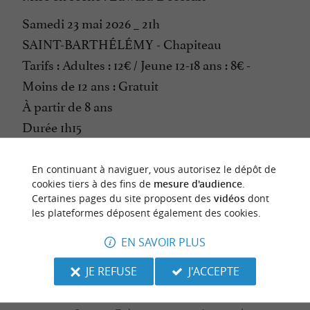
Samedi 23 mai 2026 _ 21h
SAINT-BARTHÉLÉMY - Chapiteau
Tarifs : Adultes : 12€ / Jeune 12-18 ans : 8€ -
Moins de 12 ans : Gratuit
À partir de 8 ans
Durée 1h15
En continuant à naviguer, vous autorisez le dépôt de
CONTACTER L'ORGANISATEUR
cookies tiers à des fins de
mesure d'audience
.
Certaines pages du site proposent des
vidéos
dont
SITE INTERNET DE L'ÉVÈNEMENT
les plateformes déposent également des cookies.
EN SAVOIR PLUS
JE REFUSE
J'ACCEPTE
dernière mise à jour :
13/11/2025 à 12:17:07