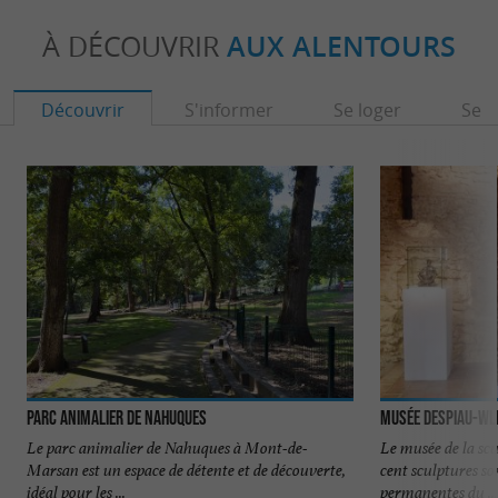
À DÉCOUVRIR
AUX ALENTOURS
Découvrir
S'informer
Se loger
Se r
Parc animalier de Nahuques
Musée Despiau-Wl
Le parc animalier de Nahuques à Mont-de-
Le musée de la scu
Marsan est un espace de détente et de découverte,
cent sculptures son
idéal pour les ...
permanentes du ...