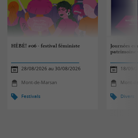
HÉBÉ! #06 - festival féministe
Journées eu
patrimoine 
28/08/2026 au 30/08/2026
18/09/
Mont-de-Marsan
Mont-d
Festivals
Divers