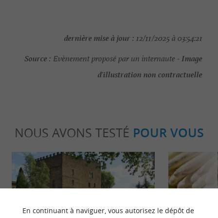
dernière mise à jour :
12/11/2025 à 03:54:21
Source :
Image
Evènement proposé par un internaute -
d'illustration non contractuelle
NOUS AVONS TESTÉ
POUR VOUS
En continuant à naviguer, vous autorisez le dépôt de