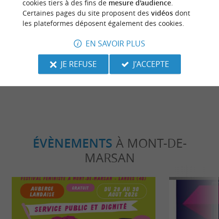
cookies tiers à des fins de
mesure d'audience
.
Détente
Gourmand
Certaines pages du site proposent des
vidéos
dont
les plateformes déposent également des cookies.
Mont-de-Marsan, une ville à la
Asperge blanc
EN SAVOIR PLUS
campagne, havre de paix au cœur des
Landes, tréso
Landes
région
JE REFUSE
J'ACCEPTE
Mont-de-Marsan
Mont-de-
ÉVÈNEMENTS
À MONT-DE-
MARSAN