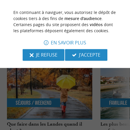
Source :
Crédit photo :
Sirtaqui
-
courselandaise -
CC
En continuant à naviguer, vous autorisez le dépôt de
BY-NC-ND 4.0
cookies tiers à des fins de
mesure d'audience
.
Certaines pages du site proposent des
vidéos
dont
les plateformes déposent également des cookies.
EN SAVOIR PLUS
NOUS AVONS TESTÉ
POUR VOUS
JE REFUSE
J'ACCEPTE
Séjours / Weekend
Familiale
Que faire dans les Landes quand il
Les plus beau