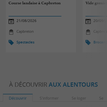
Course landaise à Capbreton
Vide grenie
21/08/2026
20/09/
Capbreton
Capbret
Spectacles
Brocant
À DÉCOUVRIR
AUX ALENTOURS
Découvrir
S'informer
Se loger
Se r