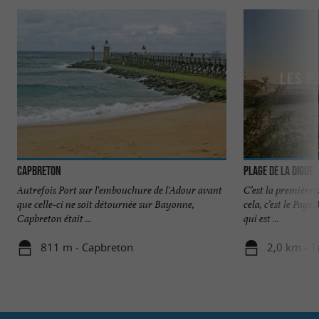
Capbreton
Plage de la Digue
Autrefois Port sur l'embouchure de l'Adour avant
C’est la première
que celle-ci ne soit détournée sur Bayonne,
cela, c’est le Pays
Capbreton était ...
qui est ...
811 m - Capbreton
2,0 km - T