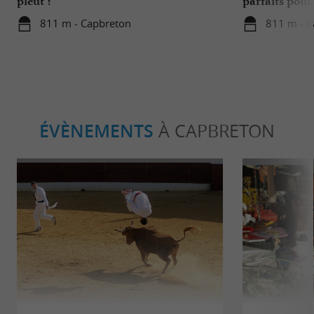
pleut ?
parfaits pour
811 m - Capbreton
811 m - C
ÉVÈNEMENTS
À CAPBRETON