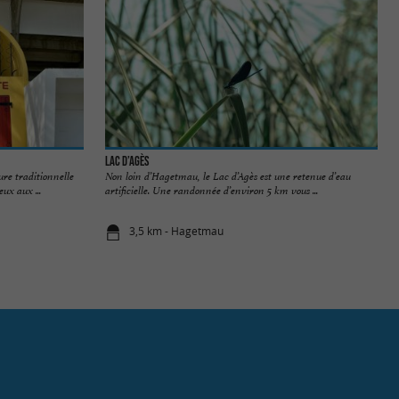
Lac d’Agès
ure traditionnelle
Non loin d’Hagetmau, le Lac d’Agès est une retenue d’eau
ux aux ...
artificielle. Une randonnée d’environ 5 km vous ...
3,5 km - Hagetmau