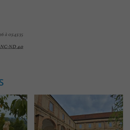
6 à 03:43:35
-NC-ND 4.0
S