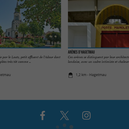
Arènes d'Hagetmau
ée par le Louts, petit affluent de l'Adour dont
Ces arènes se distinguent par leur architect
plées très tôt comme ...
landaise, avec un cadre intimiste et chaleure
getmau
1,2 km - Hagetmau