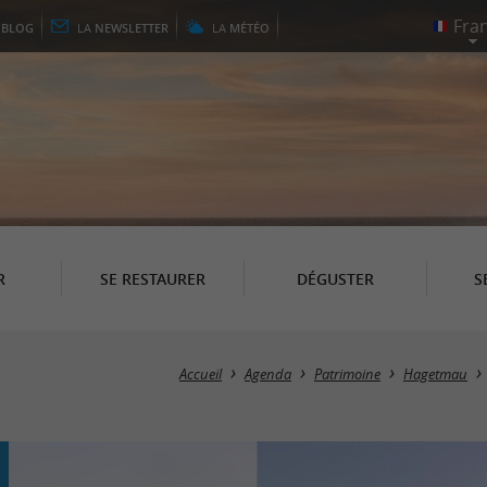
E
BLOG
LA
NEWSLETTER
LA
MÉTÉO
R
SE RESTAURER
DÉGUSTER
S
Accueil
Agenda
Patrimoine
Hagetmau