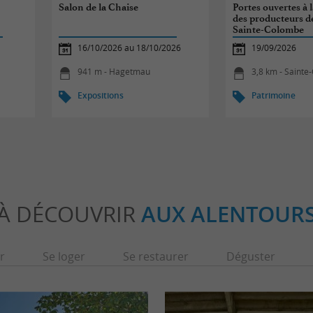
Salon de la Chaise
Portes ouvertes à 
des producteurs de
Sainte-Colombe
16/10/2026 au 18/10/2026
19/09/2026
941 m - Hagetmau
3,8 km - Saint
Expositions
Patrimoine
À DÉCOUVRIR
AUX ALENTOUR
r
Se loger
Se restaurer
Déguster