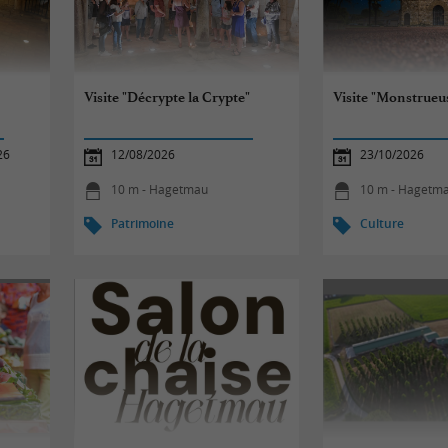
Visite "Décrypte la Crypte"
Visite "Monstrueus
26
12/08/2026
23/10/2026
10 m - Hagetmau
10 m - Hagetm
Patrimoine
Culture