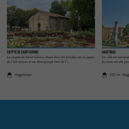
Crypte de Saint Girons
Hagetmau
La crypte de Saint-Girons, située dans les Landes, est un joyau
La ville est travers
de l' art roman et un témoignage rare de l' ...
les rives ont été peu
Hagetmau
933 m - Ha