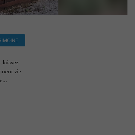
RIMOINE
 laissez-
ennent vie
re…