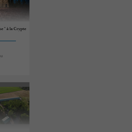
e " à la Crypte
au