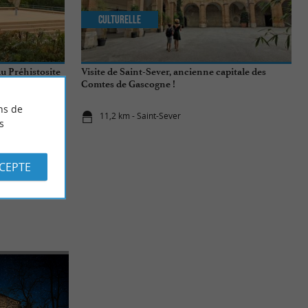
Culturelle
au Préhistosite
Visite de Saint-Sever, ancienne capitale des
Comtes de Gascogne !
ns de
11,2 km - Saint-Sever
s
CCEPTE