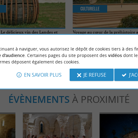
Culturelle
Le délicieux vin des Landes et
Voyage au cœur de la préhistoire 
de Brassempouy dans les Landes
inuant à naviguer, vous autorisez le dépôt de cookies tiers à des fi
bastide-Chalosse
8,0 km - Brassempouy
 d'audience
. Certaines pages du site proposent des
vidéos
dont le
ormes déposent également des cookies.
EN SAVOIR PLUS
JE REFUSE
J'A
ÉVÈNEMENTS
À PROXIMITÉ