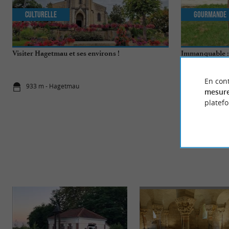
Culturelle
Gourmande
Visiter Hagetmau et ses environs !
Immanquable : 
son vignoble
En cont
933 m - Hagetmau
5,3 km - La
mesure
platef