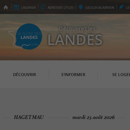
L'
AGENDA
ADRESSES
UTILES
GEO
LOCALISATION
L
Découvrez les
LANDES
DÉCOUVRIR
S'INFORMER
SE LOGE
HAGETMAU
mardi 25 août 2026