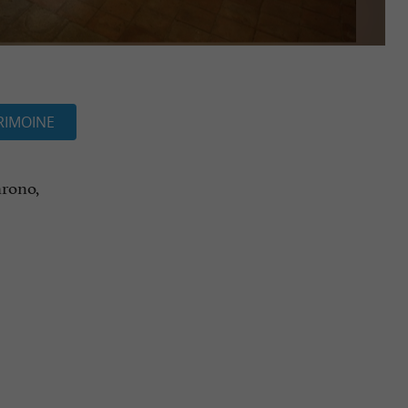
RIMOINE
hrono,