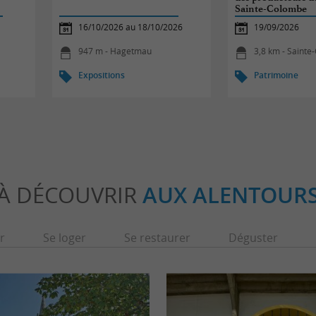
Sainte-Colombe
16/10/2026 au 18/10/2026
19/09/2026
947 m - Hagetmau
3,8 km - Saint
Expositions
Patrimoine
À DÉCOUVRIR
AUX ALENTOUR
r
Se loger
Se restaurer
Déguster