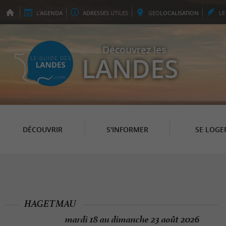
L'
AGENDA
ADRESSES
UTILES
GEO
LOCALISATION
L
Découvrez les
LANDES
DÉCOUVRIR
S'INFORMER
SE LOGE
HAGETMAU
mardi 18 au dimanche 23 août 2026