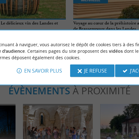
Le délicieux vin des Landes et
Voyage au cœur de la préhistoire 
de Brassempouy dans les Landes
bastide-Chalosse
8,0 km - Brassempouy
inuant à naviguer, vous autorisez le dépôt de cookies tiers à des fi
 d'audience
. Certaines pages du site proposent des
vidéos
dont le
ormes déposent également des cookies.
EN SAVOIR PLUS
JE REFUSE
J'A
ÉVÈNEMENTS
À PROXIMITÉ