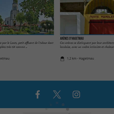
Arènes d'Hagetmau
ée par le Louts, petit affluent de l'Adour dont
Ces arènes se distinguent par leur architect
plées très tôt comme ...
landaise, avec un cadre intimiste et chaleure
getmau
1,2 km - Hagetmau