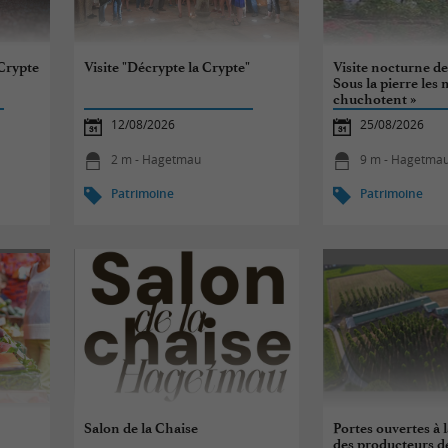
 Crypte
Visite "Décrypte la Crypte"
Visite nocturne de
Sous la pierre les 
chuchotent »
12/08/2026
25/08/2026
2 m - Hagetmau
9 m - Hagetma
Patrimoine
Patrimoine
Salon de la Chaise
Portes ouvertes à 
des producteurs de