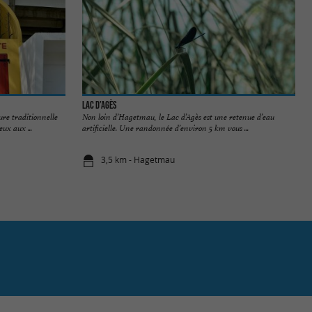
Lac d’Agès
ure traditionnelle
Non loin d’Hagetmau, le Lac d’Agès est une retenue d’eau
ux aux ...
artificielle. Une randonnée d’environ 5 km vous ...
3,5 km - Hagetmau