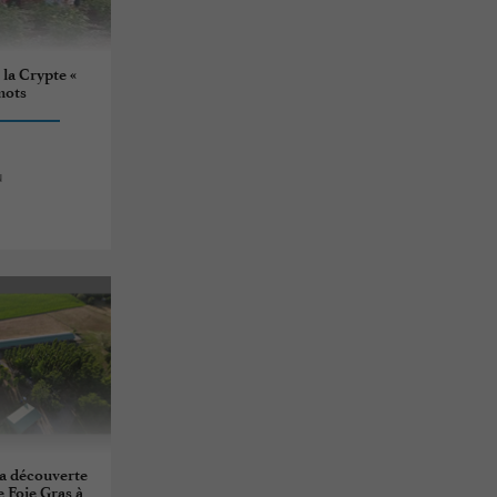
 la Crypte «
mots
u
la découverte
 Foie Gras à