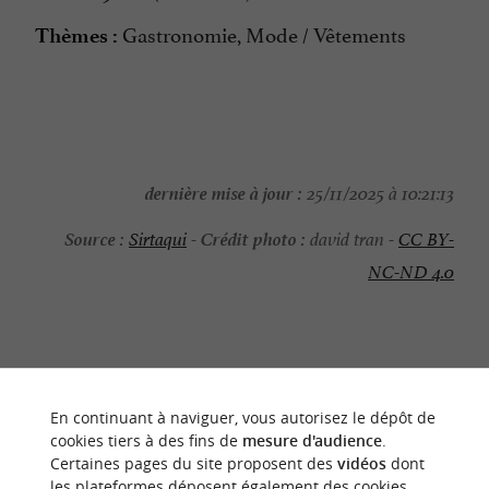
Gastronomie, Mode / Vêtements
Thèmes :
dernière mise à jour :
25/11/2025 à 10:21:13
Source :
Crédit photo :
Sirtaqui
-
david tran -
CC BY-
NC-ND 4.0
NOUS AVONS TESTÉ
POUR VOUS
En continuant à naviguer, vous autorisez le dépôt de
cookies tiers à des fins de
mesure d'audience
.
Certaines pages du site proposent des
vidéos
dont
les plateformes déposent également des cookies.