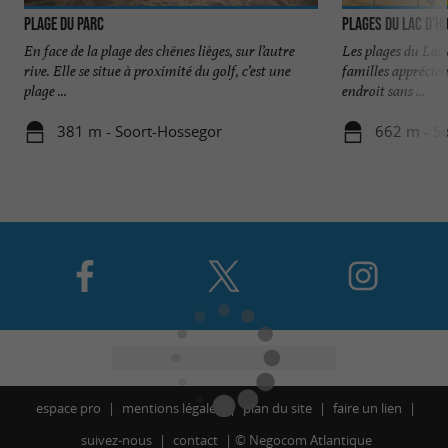
Plage du Parc
Plages du Lac d'H
En face de la plage des chênes lièges, sur l’autre
Les plages du Lac 
rive. Elle se situe à proximité du golf, c’est une
familles apprécien
plage ...
endroit sans ...
381 m - Soort-Hossegor
662 m - S
espace pro
mentions légales
plan du site
faire un lien
suivez-nous
contact
©
Negocom Atlantique