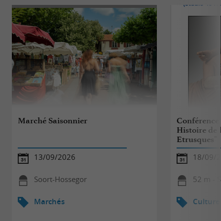
Marché Saisonnier
Conférence 
Histoire de 
Etrusques"
13/09/2026
18/09/
Soort-Hossegor
52 m - 
Marchés
Culture