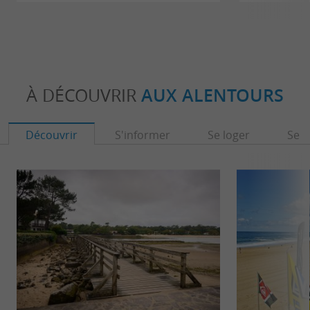
À DÉCOUVRIR
AUX ALENTOURS
Découvrir
S'informer
Se loger
Se r