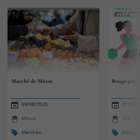
Marché de Mézos
Bouge pour 
09/08/2026
21/10/
Mézos
256 m -
Marchés
Divers