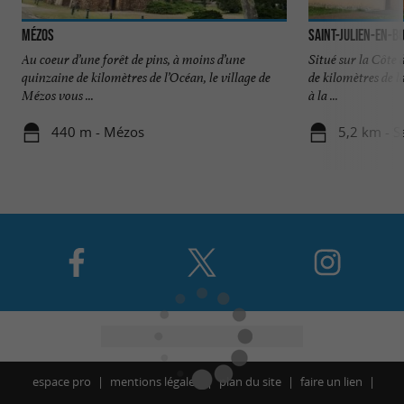
Mézos
Saint-Julien-en-B
Au coeur d’une forêt de pins, à moins d’une
Situé sur la Côte 
quinzaine de kilomètres de l’Océan, le village de
de kilomètres de l
Mézos vous ...
à la ...
440 m - Mézos
5,2 km - S
espace pro
mentions légales
plan du site
faire un lien