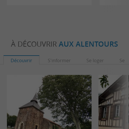
À DÉCOUVRIR
AUX ALENTOURS
Découvrir
S'informer
Se loger
Se r