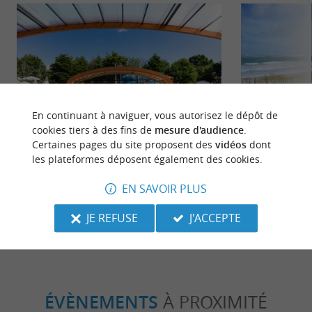
Détente
Séjours /
En continuant à naviguer, vous autorisez le dépôt de
cookies tiers à des fins de
mesure d'audience
.
Certaines pages du site proposent des
vidéos
dont
Camping Homair Le Soleil des Landes :
10 expérience
les plateformes déposent également des cookies.
Vacances en famille à Lit-et-Mixe !
incontournab
EN SAVOIR PLUS
Nature
12,5 km - Lit-et-Mixe
12,5 km - 
JE REFUSE
J'ACCEPTE
ÉVÈNEMENTS
À PROXIMITÉ