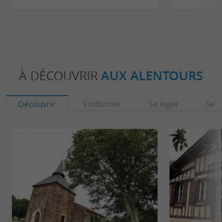
À DÉCOUVRIR
AUX ALENTOURS
Découvrir
S'informer
Se loger
Se r