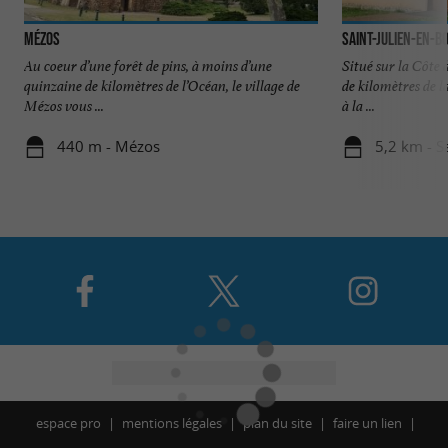
Mézos
Saint-Julien-en-B
Au coeur d’une forêt de pins, à moins d’une
Situé sur la Côte 
quinzaine de kilomètres de l’Océan, le village de
de kilomètres de l
Mézos vous ...
à la ...
440 m - Mézos
5,2 km - S
espace pro
mentions légales
plan du site
faire un lien