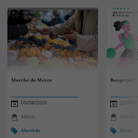
Marché de Mézos
Bouge pour 
09/08/2026
21/10/
Mézos
256 m -
Marchés
Divers