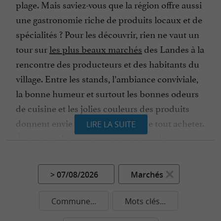
plage. Mais saviez-vous que la région offre aussi
une gastronomie riche de produits locaux et de
spécialités ? Pour les découvrir, rien ne vaut un
tour sur
les plus beaux marchés
des Landes à la
rencontre des producteurs et des habitants du
village. Entre les stands, l’ambiance conviviale,
la bonne humeur et surtout les bonnes odeurs
de cuisine et les jolies couleurs des produits
donnent envie de tout goûter, et de tout acheter.
LIRE LA SUITE
À votre panier, on vous emmène sur les
marchés des Landes sur la côte entre
Biscarosse,
Mimizan
et
Seignosse
, ou dans les
> 07/08/2026
Marchés
terres entre
Dax
ou
Mont-de-Marsan
.
Le canard fermier des Landes est bien sûr un
Commune...
Mots clés...
incontournable de la gastronomie, notamment