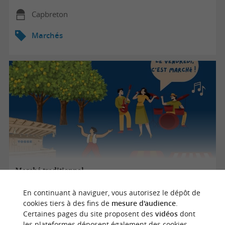
Capbreton
Marchés
Marché traditionnel
En continuant à naviguer, vous autorisez le dépôt de
cookies tiers à des fins de
mesure d'audience
.
07/08/2026
Certaines pages du site proposent des
vidéos
dont
les plateformes déposent également des cookies.