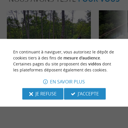
En continuant à naviguer, vous autorisez le dépôt de
Sportive
Familiale
cookies tiers à des fins de
mesure d'audience
.
Certaines pages du site proposent des
vidéos
dont
les plateformes déposent également des cookies.
Pissos : Station nature et sport avec la
L'écomusée 
base de loisirs de Testarouman
EN SAVOIR PLUS
21,3 km - Pissos
21,9 km -
JE REFUSE
J'ACCEPTE