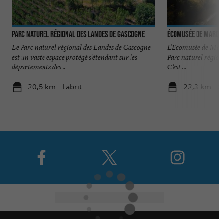
Parc naturel régional des Landes de Gascogne
Écomusée de Marq
Le Parc naturel régional des Landes de Gascogne
L’Écomusée de Mar
est un vaste espace protégé s'étendant sur les
Parc naturel régi
départements des ...
C’est ...
20,5 km - Labrit
22,3 km - 