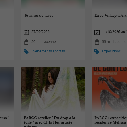
Tournoi de tarot
Expo Village d'Art
e-
27/09/2026
11/10/2026 au 
50 m - Labenne
55 m - Labenne
Evènements sportifs
Expositions
ama "
PARCC : atelier " Du drap à la
PARCC : expositio
toile " avec Chlo Hej, artiste
résidence Mélissa
peintre