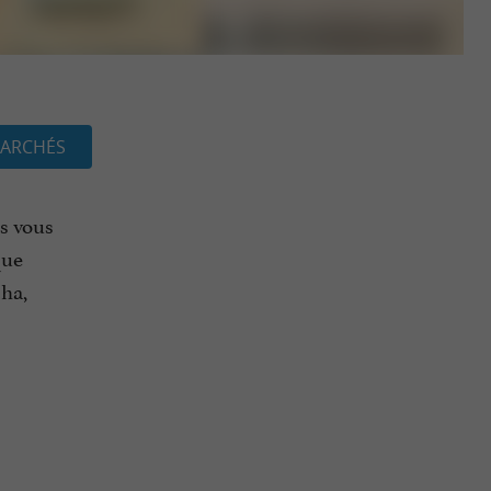
ARCHÉS
ls vous
que
cha,