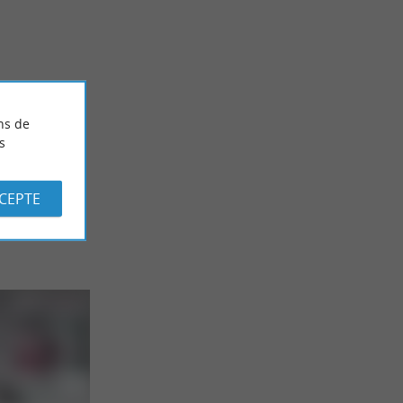
arfaits pour se
Le Van Landais, un kit d’aménagement simple à
monter pour une Vanlife facilitée dans les
Landes
4,7 km - Capbreton
ns de
s
CCEPTE