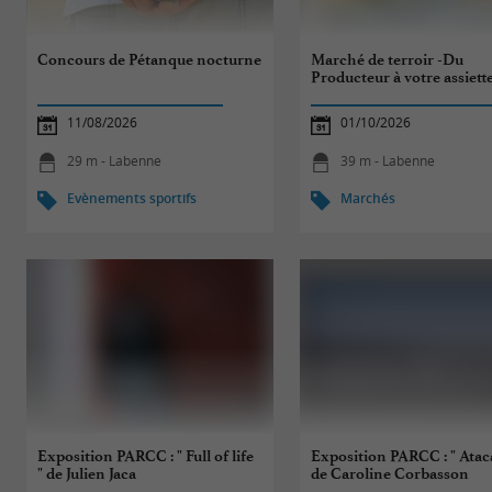
Concours de Pétanque nocturne
Marché de terroir -Du
Producteur à votre assiett
11/08/2026
01/10/2026
29 m - Labenne
39 m - Labenne
Evènements sportifs
Marchés
Exposition PARCC : " Full of life
Exposition PARCC : " Atac
" de Julien Jaca
de Caroline Corbasson