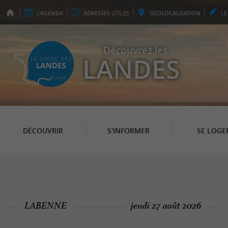
L'
AGENDA
ADRESSES
UTILES
GEO
LOCALISATION
L
Découvrez les
LANDES
DÉCOUVRIR
S'INFORMER
SE LOGE
LABENNE
jeudi 27 août 2026