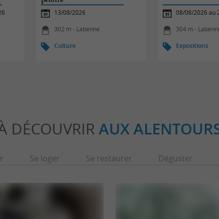
26
13/08/2026
08/08/2026 au 
302 m - Labenne
304 m - Labenn
Culture
Expositions
À DÉCOUVRIR
AUX ALENTOUR
r
Se loger
Se restaurer
Déguster