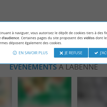
les Landes quand il pleut ?
Les plus beaux ports des Landes, p
détendre
pbreton
4,7 km - Capbreton
inuant à naviguer, vous autorisez le dépôt de cookies tiers à des fi
 d'audience
. Certaines pages du site proposent des
vidéos
dont le
ormes déposent également des cookies.
EN SAVOIR PLUS
JE REFUSE
J'A
ÉVÈNEMENTS
À LABENNE