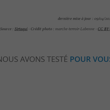
dernière mise à jour :
09/04/202
Source :
Crédit photo :
Sirtaqui
-
marche-terroir-Labenne -
CC BY
NOUS AVONS TESTÉ
POUR VOU
eekend
Familiale