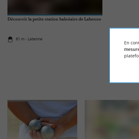
Découvrir la petite station balnéaire de Labenne
Que faire dans 
81 m - Labenne
4,7 km - Ca
En cont
mesure
platef