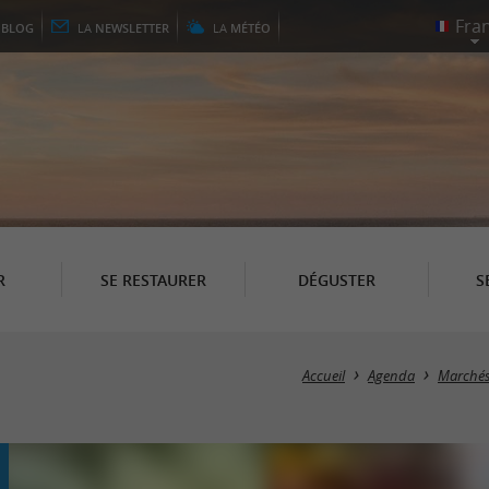
E
BLOG
LA
NEWSLETTER
LA
MÉTÉO
R
SE RESTAURER
DÉGUSTER
S
Accueil
Agenda
Marché