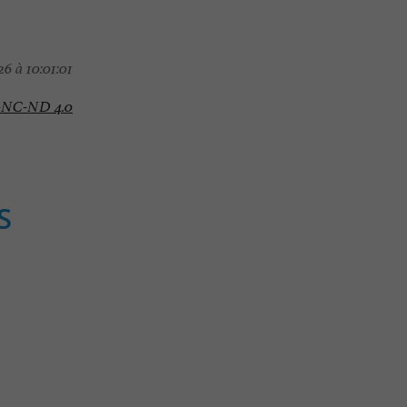
6 à 10:01:01
-NC-ND 4.0
S
Séjours / Weekend