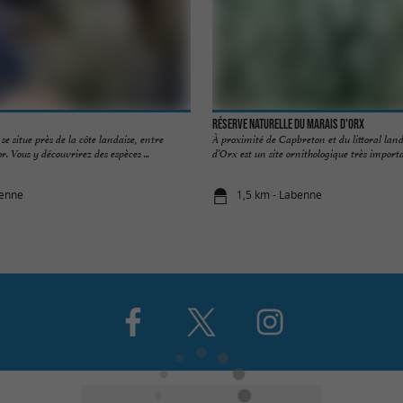
Réserve Naturelle du Marais D'Orx
e situe près de la côte landaise, entre
À proximité de Capbreton et du littoral land
. Vous y découvrirez des espèces ...
d’Orx est un site ornithologique très importan
benne
1,5 km - Labenne