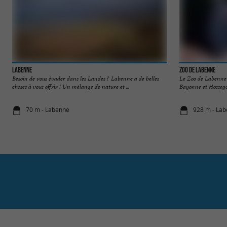
Labenne
Zoo de Labenne
Besoin de vous évader dans les Landes ? Labenne a de belles
Le Zoo de Labenne s
choses à vous offrir ! Un mélange de nature et ...
Bayonne et Hossegor
70 m - Labenne
928 m - La