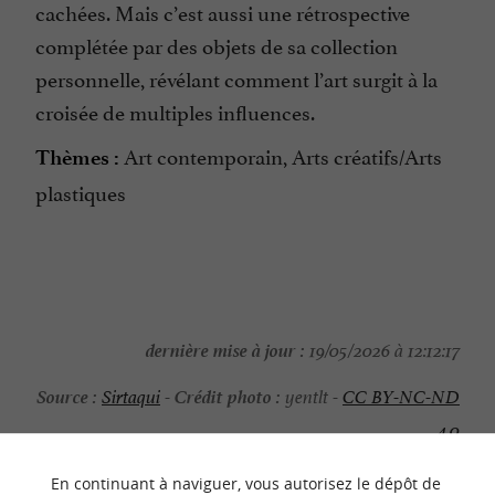
cachées. Mais c’est aussi une rétrospective
complétée par des objets de sa collection
personnelle, révélant comment l’art surgit à la
croisée de multiples influences.
Art contemporain, Arts créatifs/Arts
Thèmes :
plastiques
dernière mise à jour :
19/05/2026 à 12:12:17
Source :
Crédit photo :
Sirtaqui
-
yentlt -
CC BY-NC-ND
4.0
En continuant à naviguer, vous autorisez le dépôt de