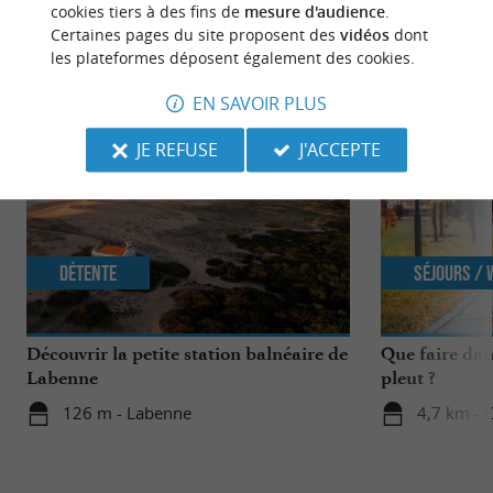
cookies tiers à des fins de
mesure d'audience
.
Certaines pages du site proposent des
vidéos
dont
les plateformes déposent également des cookies.
NOUS AVONS TESTÉ
POUR VOUS
EN SAVOIR PLUS
JE REFUSE
J'ACCEPTE
Détente
Séjours /
Découvrir la petite station balnéaire de
Que faire dan
Labenne
pleut ?
126 m - Labenne
4,7 km - 