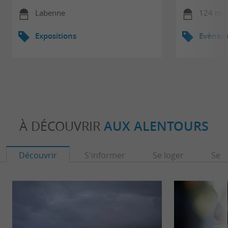
Labenne
124 m -
Expositions
Evèneme
À DÉCOUVRIR
AUX ALENTOURS
Découvrir
S'informer
Se loger
Se r