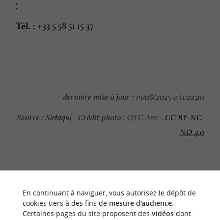
!
+33 5 58 51 15 37
Tél. :
dernière mise à jour :
19/08/2025 à 11:22:20
Source :
Crédit photo :
Sirtaqui
-
OTC Aire -
CC BY-NC-
ND 4.0
NOUS AVONS TESTÉ
POUR VOUS
En continuant à naviguer, vous autorisez le dépôt de
cookies tiers à des fins de
mesure d'audience
.
Certaines pages du site proposent des
vidéos
dont