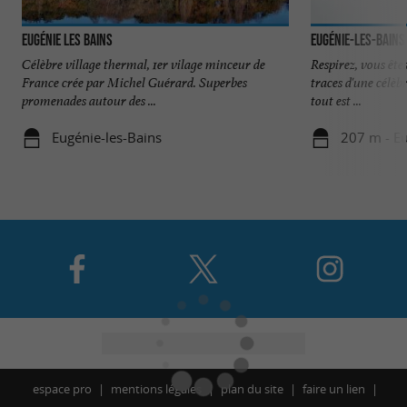
Eugénie Les Bains
Eugénie-les-Bains
Célèbre village thermal, 1er vilage minceur de
Respirez, vous ête
France crée par Michel Guérard. Superbes
traces d'une célèbr
promenades autour des ...
tout est ...
Eugénie-les-Bains
207 m - Eu
espace pro
mentions légales
plan du site
faire un lien