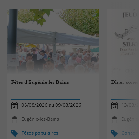
Fêtes d'Eugénie les Bains
Dîner coner
06/08/2026 au 09/08/2026
13/08/
Eugénie-les-Bains
Eugénie-
Fêtes populaires
Concert