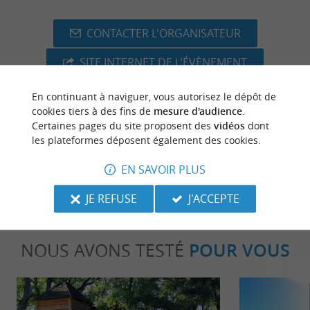
CONTACTER L'ORGANISATEUR
SITE INTERNET DE L'ÉVÈNEMENT
En continuant à naviguer, vous autorisez le dépôt de
cookies tiers à des fins de
mesure d'audience
.
Certaines pages du site proposent des
vidéos
dont
dernière mise à jour :
03/06/2026 à 10:28:21
les plateformes déposent également des cookies.
Source :
Evènement proposé par un internaute
EN SAVOIR PLUS
JE REFUSE
J'ACCEPTE
NOUS AVONS TESTÉ
POUR VOUS