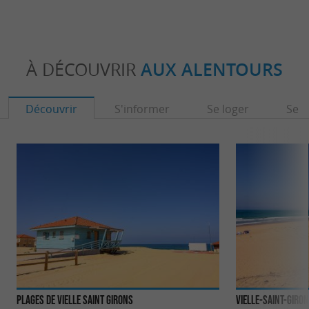
À DÉCOUVRIR
AUX ALENTOURS
Découvrir
S'informer
Se loger
Se r
Plages de Vielle Saint Girons
Vielle-Saint-Giro