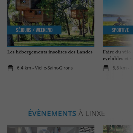
Séjours / Weekend
Sportive
Les hébergements insolites des Landes
Faire du vélo 
cyclables et vo
6,4 km - Vielle-Saint-Girons
6,8 km - 
ÉVÈNEMENTS
À LINXE