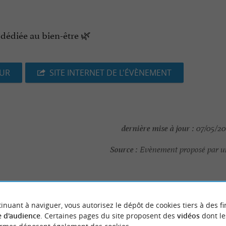
e dédiée au bien-être 🌿
EUR
SITE INTERNET DE L'ÉVÈNEMENT
dernière mise à jour :
07/05/202
Source :
Evènement proposé par un
inuant à naviguer, vous autorisez le dépôt de cookies tiers à des fi
NOUS AVONS TESTÉ
POUR VOU
 d'audience
. Certaines pages du site proposent des
vidéos
dont le