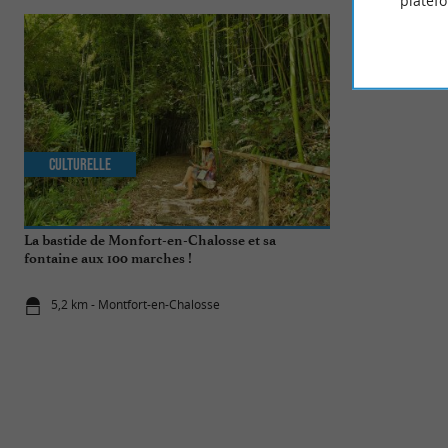
platef
Culturelle
Culturelle
La bastide de Monfort-en-Chalosse et sa
Un voyage à tr
fontaine aux 100 marches !
Gaujacq
5,2 km - Montfort-en-Chalosse
8,9 km - Ga