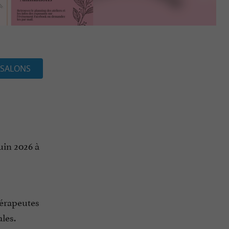
 SALONS
uin 2026 à
hérapeutes
ales.