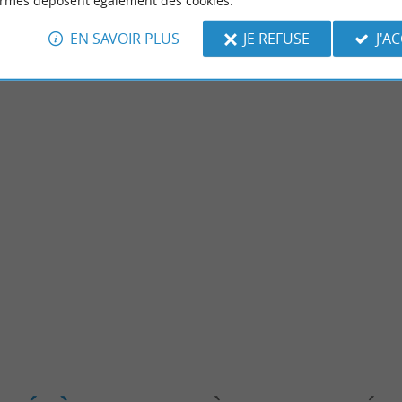
ormes déposent également des cookies.
EN SAVOIR PLUS
JE REFUSE
J'A
Gourmande
avers le temps au Château de
Terafeu Terafour : une poterie art
une cuisine saine et savoureuse
ujacq
10,0 km - Tilh