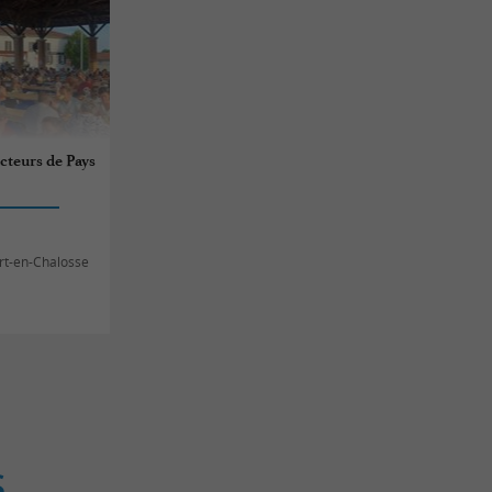
teurs de Pays
rt-en-Chalosse
S