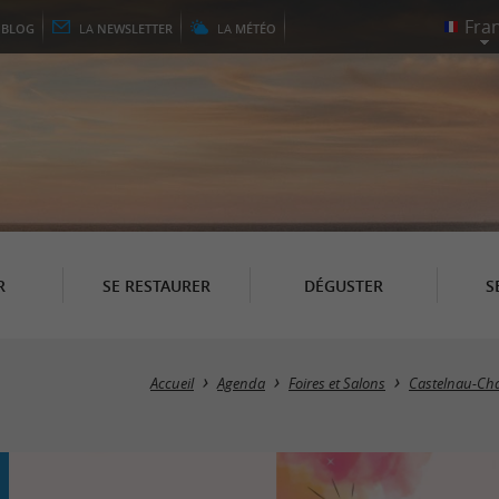
E
BLOG
LA
NEWSLETTER
LA
MÉTÉO
R
SE RESTAURER
DÉGUSTER
S
Accueil
Agenda
Foires et Salons
Castelnau-Cha