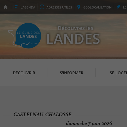
L'
AGENDA
ADRESSES
UTILES
GEO
LOCALISATION
L
Découvrez les
LANDES
DÉCOUVRIR
S'INFORMER
SE LOGE
CASTELNAU-CHALOSSE
dimanche 7 juin 2026