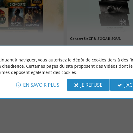
Concert SALT & SUGAR SOUL
07/08/2026
inuant à naviguer, vous autorisez le dépôt de cookies tiers à des fi
Tarnos
 d'audience
. Certaines pages du site proposent des
vidéos
dont le
ormes déposent également des cookies.
Concerts
EN SAVOIR PLUS
JE REFUSE
J'A