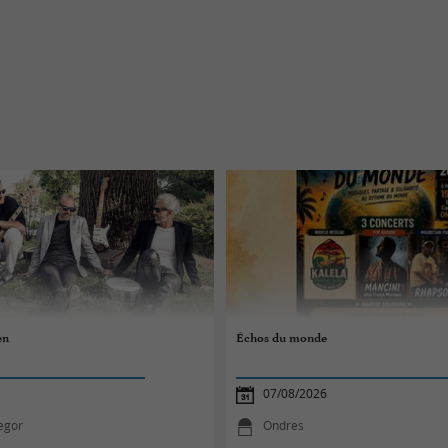
en
Échos du monde
07/08/2026
egor
Ondres