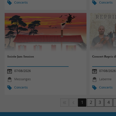
Concerts
Concerts
Soirée Jam Session
Concert Repris de
07/08/2026
07/08/2026
Messanges
Labenne
Concerts
Concerts
1
2
3
4