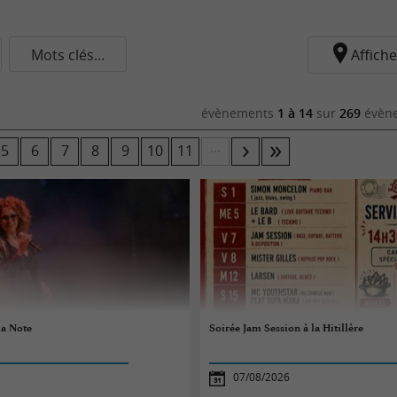
Mots clés...
Affiche
évènements
1 à 14
sur
269
évène
...
5
6
7
8
9
10
11
la Note
Soirée Jam Session à la Hitillère
07/08/2026