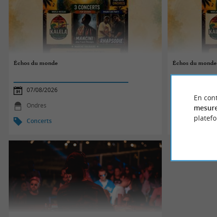
Échos du monde
Échos du monde
07/08/2026
07/08/2026
En cont
Ondres
Ondres
mesure
platef
Concerts
Concerts