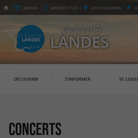
L'
AGENDA
ADRESSES
UTILES
GEO
LOCALISATION
L
Découvrez les
LANDES
DÉCOUVRIR
S'INFORMER
SE LOGE
Concerts