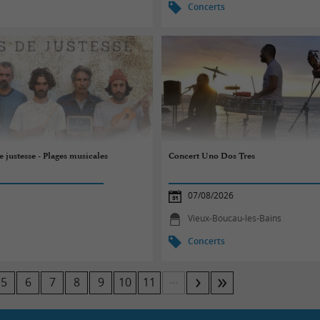
Concerts
 justesse - Plages musicales
Concert Uno Dos Tres
07/08/2026
Vieux-Boucau-les-Bains
Concerts
...
5
6
7
8
9
10
11