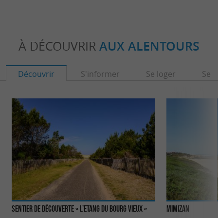
À DÉCOUVRIR
AUX ALENTOURS
Découvrir
S'informer
Se loger
Se r
Sentier de découverte « l’Etang du Bourg Vieux »
Mimizan