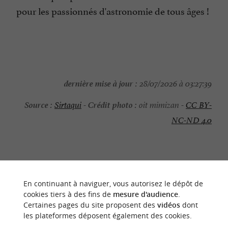
pour les passionnés d'astronomie de tous âges !
dernière mise à jour :
28/07/2026 à 03:27:39
Source :
Crédit photo :
Sirtaqui
-
oit mimizan -
CC BY-
NC-ND 4.0
NOUS AVONS TESTÉ
POUR VOUS
En continuant à naviguer, vous autorisez le dépôt de
cookies tiers à des fins de
mesure d'audience
.
Certaines pages du site proposent des
vidéos
dont
les plateformes déposent également des cookies.