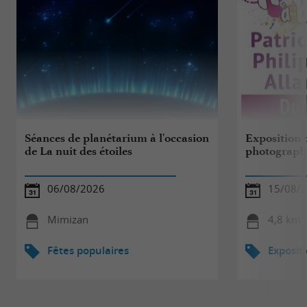
Séances de planétarium à l'occasion
Exposition 
de La nuit des étoiles
photograph
06/08/2026
15/08/2
Mimizan
4,8 km -
Fêtes populaires
Exposit